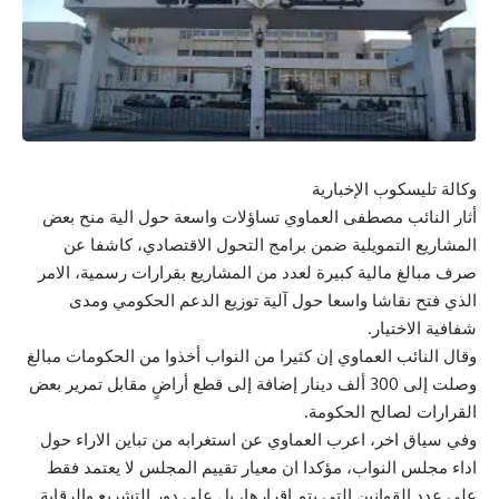
وكالة تليسكوب الإخبارية
أثار النائب مصطفى العماوي تساؤلات واسعة حول الية منح بعض
المشاريع التمويلية ضمن برامج التحول الاقتصادي، كاشفا عن
صرف مبالغ مالية كبيرة لعدد من المشاريع بقرارات رسمية، الامر
الذي فتح نقاشا واسعا حول آلية توزيع الدعم الحكومي ومدى
شفافية الاختيار.
وقال النائب العماوي إن كثيرا من النواب أخذوا من الحكومات مبالغ
وصلت إلى 300 ألف دينار إضافة إلى قطع أراضٍ مقابل تمرير بعض
القرارات لصالح الحكومة.
وفي سياق اخر، اعرب العماوي عن استغرابه من تباين الاراء حول
اداء مجلس النواب، مؤكدا ان معيار تقييم المجلس لا يعتمد فقط
على عدد القوانين التي يتم اقرارها، بل على دور التشريع والرقابة