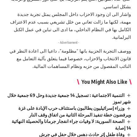
بشكل اساسي.
واشار الى ان وجود الاحزاب داخل المجلس يمثل تجربة جديدة
مهمة، لكنها ما زالت تعاني من خلل تشريعي بسبب عدم الاعتراف
الكامل بها في النظام الداخلي، ما ادى الى تباين في عمل الكتل
البرلمانية.
- Advertisement -
ووصف التجربة الحزبية بانها “مظلومة”، داعيا الى اعادة النظر في
قانون الانتخاب والاحزاب، خصوصا فيما يتعلق بآلية التعامل مع
النائب المفصول من حزبه ونظام المساهمات المالية.
You Might Also Like
التنمية الاجتماعية : تسجيل 14 جمعية جديدة وحل 69 جمعية خلال
شهر تموز
وزراء إسرائيليون يطالبون باستئناف حرب الإبادة على غزة
ويرفضون خطة تنفيذ المرحلة الثانية من اتفاق وقف النار
الصحة السورية: لا وفيات جراء انفجار جرمانا والحصيلة النهائية
14 إصابة
وفاة طفل إثر حادث دهس خلال حفل في جرش