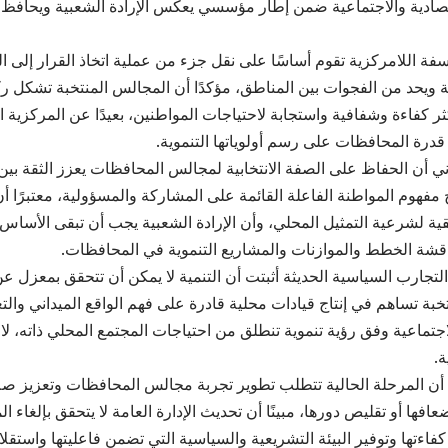
قتصادية والاجتماعية ضمن إطار مؤسسي يعكس الإرادة الشعبية ويحافظ ع
ة اللامركزية تقوم أساسًا على نقل جزء من عملية اتخاذ القرار إلى ا
وية ويحد من الفجوات بين المناطق، مؤكدًا أن المجالس المنتخبة تشكل ر
ثر كفاءة وشفافية واستجابة لاحتياجات المواطنين، بعيدًا عن المركزية 
درة المحافظات على رسم أولوياتها التنموية.
ي أن الحفاظ على الصفة الانتخابية لمجالس المحافظات يعزز الثقة 
مفهوم المواطنة الفاعلة القائمة على المشاركة والمسؤولية، معتبرًا أن
قية لشرعية التمثيل المحلي، وأن الإرادة الشعبية يجب أن تبقى الأس
اقشة الخطط والموازنات والمشاريع التنموية في المحافظات.
التجارب السياسية الحديثة أثبتت أن التنمية لا يمكن أن تتحقق بمعزل ع
خبة تساهم في إنتاج قيادات محلية قادرة على فهم الواقع الميداني والت
اجتماعية وفق رؤية تنموية تنطلق من احتياجات المجتمع المحلي ذاته، لا 
ة.
 أن المرحلة الحالية تتطلب تطوير تجربة مجالس المحافظات وتعزيز صلاحيا
إضعافها أو تقليص دورها، مبينًا أن تحديث الإدارة العامة لا يتحقق بإلغاء
كفاءتها وتوفير البيئة التشريعية والسياسية التي تضمن فاعليتها واستقلال