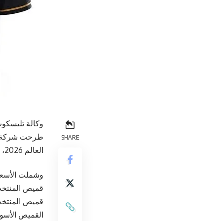
وكالة تليسكوب
SHARE
العالم 2026، حيث جاءت نسخة اللاعبين بسعر 60 ديناراً، فيما حُدد سعر نسخة الجماهير بـ27 ديناراً.
وشملت الأسعا
قميص المنتخب الأ
قميص المنتخب الا
القميص الأسود “نسخ