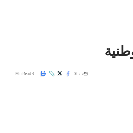
طنية
3 Min Read
Share