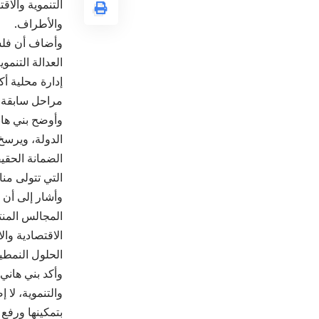
التنموية والا
والأطراف.
وأضاف أن فلسف
العدالة التنم
إدارة محلية أك
مراحل سابقة ق
وأوضح بني هان
الدولة، ويرسخ 
الضمانة الحقي
التي تتولى من
وأشار إلى أن 
المجالس المنت
الاقتصادية وال
الحلول النمطي
وأكد بني هاني
والتنموية، لا 
بتمكينها ورفع 