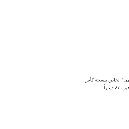
ني “النشامى” الخاص بنسخة كأس