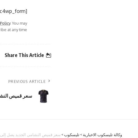
[mc4wp_form]
 Policy
. You may
be at any time.
Share This Article
PREVIOUS ARTICLE
سعر قميص النشامى ال
وكالة تليسكوب الاخبارية
>
تليسكوب
>
سعر قميص النشامى الجديد يصل إلى 60 ديناراً!