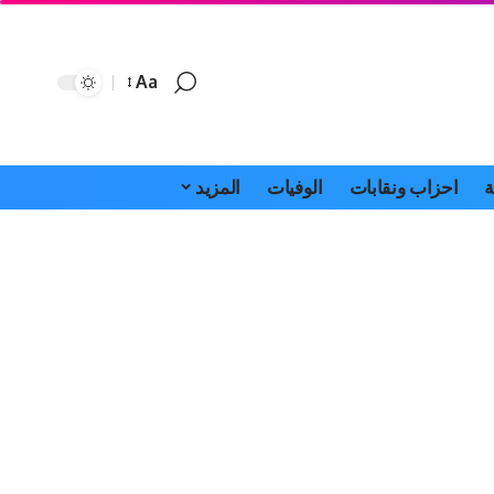
Aa
Font
Resizer
ة
احزاب ونقابات
الوفيات
المزيد