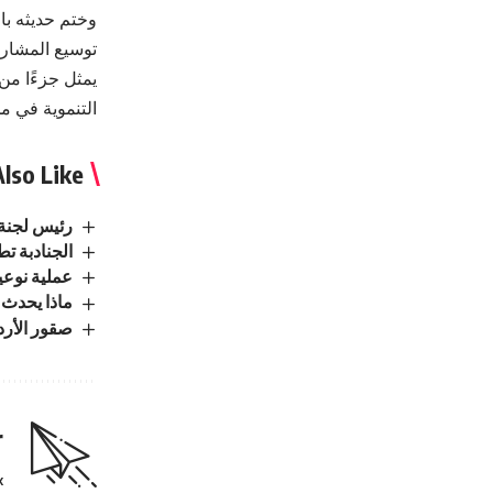
وختم حديثه با
توسيع المشارك
يمثل جزءًا من
التنموية في م
lso Like
رئيس لجنة 
الجنادبة ت
عملية نوعي
ماذا يحدث 
صقور الأرد
r
.