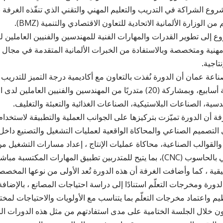
ع الشراكة في التدريب والتعليم المهني والتقني الذي تنفّذه الغرفة 
من الوزارة الألمانية الاتحادية للتعاون الاقتصادي والتنمية (BMZ).
 إلى تطوير القدرات والمهارات الفنية للمهندسين والفنيين العاملين 
مهنية ومتخصصة وبالاستفادة من الخبرات الألمانية المتقدمة في مجال ال
نتاجية.
على مدى ثلاثة أسابيع، وبمشاركة (20) متدربًا من المهندسين والفنيين الع
سية، الصناعات البلاستيكية، الصناعات الغذائية والتعبئة والتغليف.
تصميم الصناعي والمحاكاة الواقعية لعمليات التشغيل والتصنيع داخل ا
القوالب الصناعية، محاكاة عمليات الإنتاج ، إعداد مسارات التشغيل م
التحكم الرقمي بالحاسوب (CNC)، بما يتيح للمتدربين تطبيق المهارات المكت
يقية ، كما وأضافت الغرفة أن هذه الدورة تُعد الأولى من نوعها المخص
الدورة ومخرجات التعلّم استنادًا إلى دراسة احتياجات المصانع ، بالإضاف
 واعتماد مخرجات التعلّم بما يتناسب مع الأولويات والاحتياجات لمخ
ن خلال الجلسة الختامية على مدى استفادتهم من مثل هذه الدورات النو