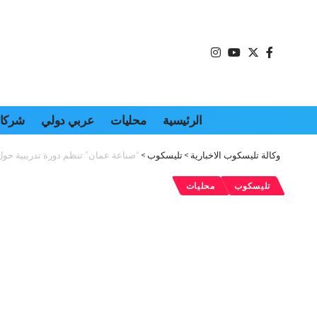
الرئيسية
محليات
عربي دولي
شركات
وكالة تليسكوب الاخبارية
>
تليسكوب
>
“صناعة عمان” تنظم دورة تدريبية حول ال
تليسكوب
محليات