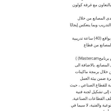
بالتعاون مع غرفة كولون
لدى المصانع من خلال
تدريب وبما ينعكس إيجابًا
وبيّنت غرفة صناعة عمان أن الدورة نُفذت بالتعاون مع أكاديمية درجة التميز للتدريب بواقع (40) ساعة تدريبية
املين لدى المصانع من قطاع
وأوضحت الغرفة أن الدورة تميّزت بتركيزها على الجوانب العملية والتطبيقة لاستخدام برنامجMastercam) )
لمصانع، بالاضافة الى
ن خلال برمجة ماكينات
سبة مباشرة ضمن بيئة العمل
صة للقطاع الصناعي ، حيث
ة إلى تشكيل لجنة فنية
تلف القطاعات الصناعية.
عية والفنية، لا سيما في