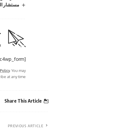
مستشار الم
r
.
[mc4wp_form]
 Policy
. You may
be at any time.
Share This Article
PREVIOUS ARTICLE