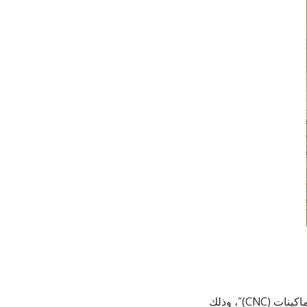
نظّمت غرفة صناعة عمّان دورة تدريبية متخصصة بعنوان “الإنتاج الصناعي باستخدام ماكينات (CNC)”، وذلك