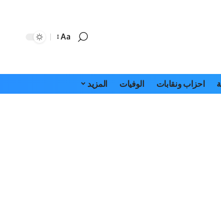
Aa
Font
Resizer
ة
احزاب ونقابات
الوفيات
المزيد