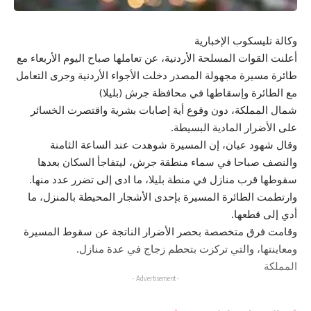
وكالة تليسكوب الإخبارية
أعلنت القوات المسلحة الأردنية، عن تعاملها صباح اليوم الأربعاء مع
طائرة مسيرة مجهولة المصدر دخلت الأجواء الأردنية وجرى التعامل
مع الطائرة وإسقاطها في محافظة جرش (بليلا)
شمال المملكة، دون وقوع أية إصابات بشرية واقتصرت الخسائر
على الأضرار المادية البسيطة.
وقال شهود عيان، إن المسيرة شوهدت عند الساعة الثامنة
والنصف صباحا في سماء منطقة جرش، ليتفاجأ السكان بعدها
سقوطها قرب منازل في منطة بليلا، ما ادى إلى تضرر عدد منها.
وارتطمت الطائرة المسيرة بإحدى الأشجار المحيطة بالمنزل، ما
أدي إلى قطعها.
وقامت فرق متخصصة بحصر الأضرار الناتجة عن سقوط المسيرة
ومعاينتها، والتي تركزت بتحطم زجاج في عدة منازل.
المملكة
- Advertisement -