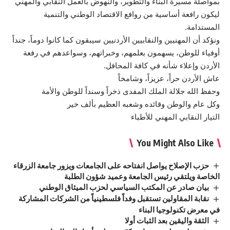
بمواصلة مسيرة البناء والتطوير، والنهوض بالعمل النقابي والمهني
ليكون رافعة أساسية من روافع الاقتصاد الوطني والتنمية
المستدامة.
ونؤكد أن المهنيين والنقابيين الأردنيين سيبقون كما كانوا دوماً، جنداً
أوفياء للوطن، يسهمون بعلمهم، وخبراتهم، وسواعدهم في رفعة
الأردن وإعلاء شأنه في كافة المحافل.
عاش الأردن حراً، عزيزاً، وشامخاً
وحفظ الله جلالة الملك المفدى ذخراً وسنداً للوطن والأمة
وكل عام والوطن وقائده وشعبه العظيم بألف خير
التيار النقابي المهني للأطباء
You Might Also Like
حزب الإصلاح يواصل انفتاحه على الجامعات ويزور جامعة الزرقاء
الخاصة ويلتقي رئيس الجامعة وعميد شؤون الطلبة
بيان صادر عن المكتب السياسي لحزب الميثاق الوطني
نقابة المقاولين تستقبل وفداً فلسطينياً من الشركات المشاركة
في معرض تكنولوجيا البناء
الثقة واليقين بعد الثبات أولا