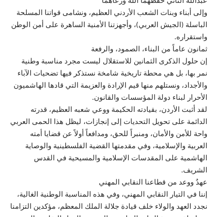
عبدالله الثاني حفظهما الله ورعاهما
وإلى أبناء وبنات الشعب الأردني العظيم، ونشامى قواتنا المسلحة
الباسلة (الجيش العربي)، وأجهزتنا الأمنية الساهرة على أمن الوطن
واستقراره.
ثمانون عاماً من البناء، الصمود، والرفعة
إن حلول الذكرى الثمانين للاستقلال ليست مجرد مناسبة وطنية
نمر بها، بل هي محطة تاريخية شامخة نستذكر فيها تضحيات الآباء
والأجداد، ونستلهم منها قيم الإرادة والعزيمة التي قادها الهاشميون
الأحرار لبناء دولة المؤسسات والقانون.
لقد أثبت الأردن، بقيادته الحكيمة ووعي شعبه العظيم، قدرته
الدائمة على تحويل التحديات إلى إنجازات، ليظل هذا الحمى العربي
واحة للأمن والأمان، ومنبراً للحق، ومدافعاً أولاً عن قضايا أمته
العربية والإسلامية، وفي مقدمتها القضية الفلسطينية والوصاية
الهاشمية على المقدسات الإسلامية والمسيحية في القدس
الشريف.
عهدٌ ووعد من قطاعنا النقابي المهني
إننا في التيار النقابي المهني، وفي هذه المناسبة الوطنية الغالية،
نجدد العهد والولاء خلف قيادة جلالة الملك المعظم، مؤكدين التزامنا