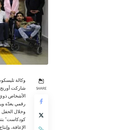
وكالة تليسكوب
شاركت أورنج ا
SHARE
الأشخاص ذوي ا
رقمي يعدّه وي
وخلال الحفل 
كودكاست” بتن
الإعاقة، وإنت