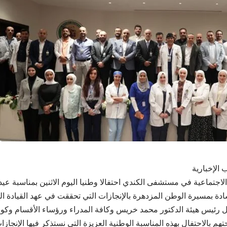
 الإخبارية
لاجتماعية في مستشفى الكندي احتفالا وطنيا اليوم الاثنين بمناسبة عيد
إشادة بمسيرة الوطن المزدهرة بالإنجازات التي تحققت في عهد القيادة ال
 رئيس هيئة الدكتور محمد خريس وكافة المدراء ورؤساء الأقسام وكو
م بالاحتفال بهذه المناسبة الوطنية العزيزة التي نستذكر فيها الإنجاز