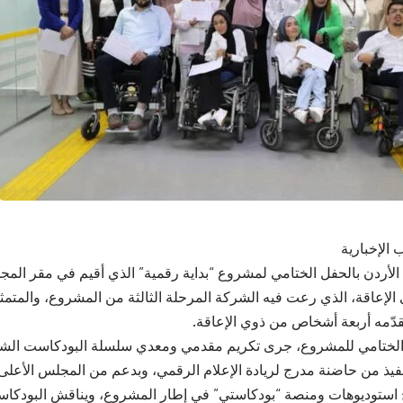
 الإخبارية
لأردن بالحفل الختامي لمشروع “بداية رقمية” الذي أقيم في مقر الم
لإعاقة، الذي رعت فيه الشركة المرحلة الثالثة من المشروع، والمتمثلة
قدّمه أربعة أشخاص من ذوي الإعاقة.
الختامي للمشروع، جرى تكريم مقدمي ومعدي سلسلة البودكاست الشبا
فيذ من حاضنة مدرج لريادة الإعلام الرقمي، وبدعم من المجلس الأعل
اج استوديوهات ومنصة “بودكاستي” في إطار المشروع، ويناقش البودكاست