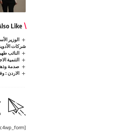
lso Like
الوزير الأ
شركات الأدوية
النائب طهبوب: ا
التنمية الاجتماعية : تسجيل 
صدمة وذهول .. حبس
الاردن : وفيَّا
r
.
[mc4wp_form]