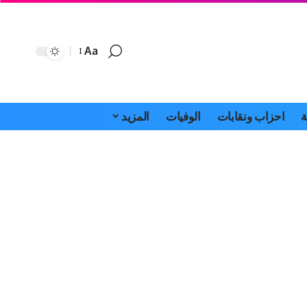
Aa
Font
Resizer
ة
احزاب ونقابات
الوفيات
المزيد