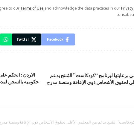
agree to our
Terms of Use
and acknowledge the data practices in our
Privacy
unsubscri
Twitter
Facebook
الاردن : الحكم على
في برعايتها لبرنامج “كودكاست” المُنتج بدعم
حكومية بالسجن لمدة
لى لحقوق الأشخاص ذوي الإعاقة ومنصة مدرج
 “كودكاست” المُنتج بدعم من المجلس الأعلى لحقوق الأشخاص ذوي الإعاقة ومنصة مدرج