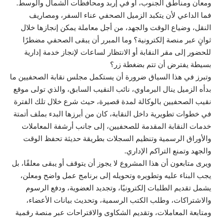
ومعان ومناطق الجنوب، أو في إربد ومحافظات الشمال والوسط.
فما الداعي لأن يتكبد الزميل الصحفي عناء السفر، ومصاريف
النقل، وضياع الوقت والجهد، من أجل معاملة يمكن إنجازها خلال
ثوانٍ عبر منصة إلكترونية؟ وما المبرر أن يبقى الصحفي مضطرًا
للحضور إلى مقر النقابة أو الانتظار لساعات لإنجاز خدمة إدارية
بسيطة يفترض أن تتم بضغطة زر؟
وتبرز في هذا السياق ضرورة أن يستكمل مجلس نقابة الصحفيين ما
بدأه الزميل ينال البرماوي، نائب النقيب السابق، والذي تولى موقع
نقيب الصحفيين بالوكالة لمدة قصيرة، حيث شرع خلال تلك الفترة
في خطوات تطويرية داخل النقابة، كان من أبرزها البدء بملف أتمتة
خدمات النقابة المقدمة للصحفيين، إلى جانب أرشفة المعاملات
والأوراق الرسمية وتنظيم السجلات بطريقة حديثة تحفظ الوقت
والجهد وتمنع التراكم الإداري.
ويرى متابعون أن هذا المشروع لا يجوز أن يتوقف أو يبقى معلقًا، بل
يجب البناء عليه وتطويره وتحويله إلى برنامج عمل واضح ومعلن،
يشمل تقديم الطلبات إلكترونيًا، وتجديد العضوية، ودفع الرسوم
والاشتراكات، وطلب الكتب الرسمية، وتحديث بيانات الأعضاء،
ومتابعة المعاملات، وتقديم الشكاوى والاقتراحات عبر منصة رقمية