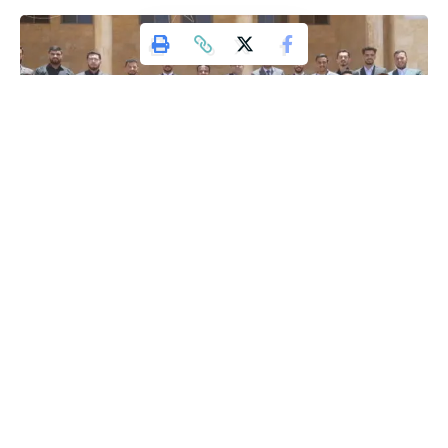
وكالة تليسكوب الإخبارية
أدى أعضاء مجلس اتحاد الطلبة القسم القانوني، وذلك بحضور
رئيس فرع الجامعة الأردنية في العقبة الأستاذ الدكتور صالح
الرواضية، وعدد من أعضاء الهيئتين الأكاديمية والإدارية.
وفي كلمته خلال أداء القسم ، هنأ الدكتور الرواضية أعضاء المجلس