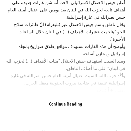
أعلن جيش الاحتلال الإسرائيلي الأحد، أنه شن غارات جديدة على
أهداف تابعة لحزب الله في لبنان بعد يومين على اغتيال أمينه العام
حسن نصرالله في غارة إسرائيلية.
وقال ناطق باسم جيش الاحتلال عبر (تليغرام) إنّ طائرات سلاح
الجو “هاجمت عشرات الأهداف (…) في لبنان خلال الساعات
الأخيرة”.
وأوضح أن هذه الغارات تستهدف مواقع إطلاق صواريخ باتجاه
إسرائيل ومخازن أسلحة.
ومنذ السبت استهدف جيش الاحتلال “مئات الأهداف (…) لحزب الله
في لبنان” على ما أضاف الناطق.
وأكّد حزب الله، السبت اغتيال أمينه العام حسن نصرالله في غارة
إسرائيلية عنيفة في ضاحية بيروت الجنوبية معقل الحزب.
رويترز + أ ف ب
- Advertisement -
Continue Reading
You Might Also Like
التنمية الاجتماعية : تسجيل 14 جمعية جديدة وحل 69 جمعية خلال
شهر تموز