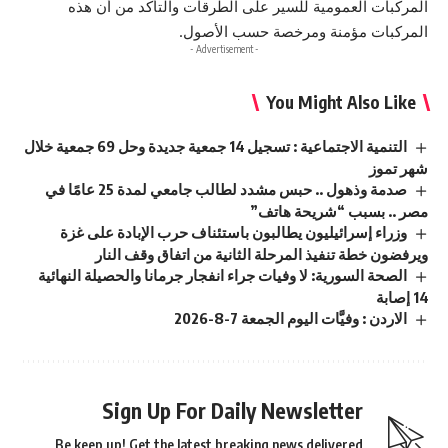
المركبات العمومية للسير على الطرقات والتأكد من أن هذه
المركبات مؤمنة ومرخصة حسب الأصول.
- Advertisement -
You Might Also Like
التنمية الاجتماعية : تسجيل 14 جمعية جديدة وحل 69 جمعية خلال
شهر تموز
صدمة وذهول .. حبس مشدد لطالب جامعي لمدة 25 عامًا في
مصر .. بسبب “شريحة هاتف”
وزراء إسرائيليون يطالبون باستئناف حرب الإبادة على غزة
ويرفضون خطة تنفيذ المرحلة الثانية من اتفاق وقف النار
الصحة السورية: لا وفيات جراء انفجار جرمانا والحصيلة النهائية
14 إصابة
الاردن : وفيَّات اليوم الجمعة 7-8-2026
Sign Up For Daily Newsletter
Be keep up! Get the latest breaking news delivered