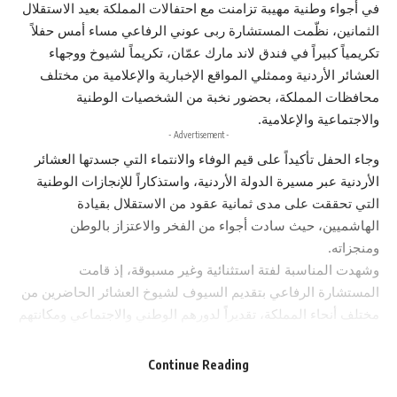
في أجواء وطنية مهيبة تزامنت مع احتفالات المملكة بعيد الاستقلال
الثمانين، نظّمت المستشارة ربى عوني الرفاعي مساء أمس حفلاً
تكريمياً كبيراً في فندق لاند مارك عمّان، تكريماً لشيوخ ووجهاء
العشائر الأردنية وممثلي المواقع الإخبارية والإعلامية من مختلف
محافظات المملكة، بحضور نخبة من الشخصيات الوطنية
والاجتماعية والإعلامية.
- Advertisement -
وجاء الحفل تأكيداً على قيم الوفاء والانتماء التي جسدتها العشائر
الأردنية عبر مسيرة الدولة الأردنية، واستذكاراً للإنجازات الوطنية
التي تحققت على مدى ثمانية عقود من الاستقلال بقيادة
الهاشميين، حيث سادت أجواء من الفخر والاعتزاز بالوطن
ومنجزاته.
وشهدت المناسبة لفتة استثنائية وغير مسبوقة، إذ قامت
المستشارة الرفاعي بتقديم السيوف لشيوخ العشائر الحاضرين من
مختلف أنحاء المملكة، تقديراً لدورهم الوطني والاجتماعي ومكانتهم
المرموقة في المجتمع الأردني، لتكون بذلك أول سيدة أردنية تبادر
إلى تنظيم حفل تكريمي من هذا النوع وتقديم السيوف لشيوخ
Continue Reading
العشائر الأردنية.