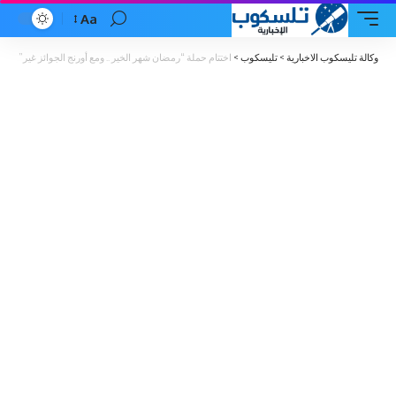
Aa
Font
Resizer
وكالة تليسكوب الاخبارية
>
تليسكوب
>
اختتام حملة “رمضان شهر الخير .. ومع أورنج الجوائز غير”