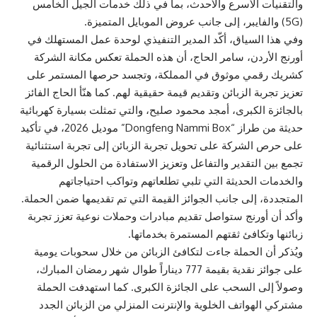
والتقنيات الأسرع والأحدث، بما في ذلك خدمات الجيل الخامس
(5G) والفايبر، إلى جانب عروض الموبايل المتميزة.
وفي هذا السياق، أكّد المدير التنفيذي لوحدة عمل المستهلك في
أورنج الأردن، سامر الحاج، أن هذه الحملة تعكس مكانة الشركة
كشريك رقمي موثوق في المملكة، وتجسد حرصها المستمر على
تعزيز تجربة الزبائن وتقديم قيمة حقيقية لهم. كما هنّأ الحاج الفائز
بالجائزة الكبرى، أمجد محمود صليح، والتي تمثلت بسيارة كهربائية
حديثة من طراز “Dongfeng Nammi Box” موديل 2026، في تأكيد
على حرص الشركة على تحويل تجربة الزبائن إلى تجربة استثنائية
تجمع بين التقدير والتفاعل وتعزيز الاستفادة من الحلول الرقمية
والخدمات الحديثة التي تلبي تطلعاتهم وتواكب احتياجاتهم
المتجددة، إلى جانب الجوائز القيمة التي تم تقديمها ضمن الحملة.
وأكد أن أورنج ستواصل تقديم مبادرات وحملات نوعية تعزز تجربة
زبائنها وتكافئ ثقتهم المستمرة بخدماتها.
ويُذكر أن الحملة جاءت لتكافئ الزبائن من خلال سحوبات يومية
على جوائز نقدية بقيمة 777 ديناراً طوال شهر رمضان المبارك،
وصولاً إلى السحب على الجائزة الكبرى. كما استهدفت الحملة
مشتركي الهواتف الخلوية والإنترنت المنزلي من الزبائن الجدد