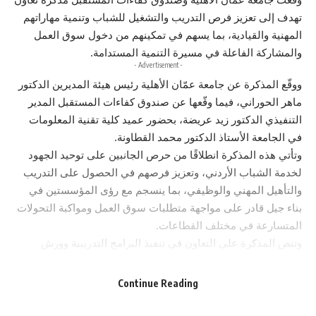
تهدف إلى تعزيز فرص التدريب والتشغيل للشباب وتنمية مهاراتهم
المهنية والقيادية، بما يسهم في تمكينهم من دخول سوق العمل
والمشاركة الفاعلة في مسيرة التنمية المستدامة.
- Advertisement -
ووقّع المذكرة عن جامعة عمّان الأهلية رئيس هيئة المديرين الدكتور
ماهر الحوراني، فيما وقّعها عن صندوق كفاءات المستقبل المدير
التنفيذي الدكتور زيد عريضة، بحضور عميد كلية تقنية المعلومات
في الجامعة الأستاذ الدكتور محمد القطاونة.
وتأتي هذه المذكرة انطلاقًا من حرص الجانبين على توحيد الجهود
لخدمة الشباب الأردني، وتعزيز فرصهم في الحصول على التدريب
والتأهيل المهني والوظيفي، بما ينسجم مع رؤى المؤسستين في
بناء جيل قادر على مواجهة متطلبات سوق العمل ومواكبة التحولات
المتسارعة في مختلف القطاعات.
وتنص المذكرة على التعاون في تنفيذ البرامج التدريبية وورش
العمل والأنشطة المشتركة، وتبادل الخبرات والمعلومات المتعلقة
بقضايا الشباب، إلى جانب تطوير مبادرات تسهم في رفع جاهزية
Continue Reading
الشباب المهنية وتمكينهم من الوصول إلى الفرص الوظيفية
المناسبة.