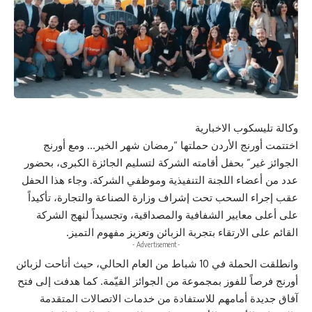
وكالة تليسكوب الاخبارية
اختتمت
أورنج الأردن
حملتها “رمضان شهر الخير… ومع أورنج
الجوائز غير” بحفل أقامته الشركة لتسليم الجائزة الكبرى، بحضور
عدد من أعضاء اللجنة التنفيذية وموظفي الشركة. وجاء هذا الحفل
عقب إجراء السحب تحت إشراف وزارة الصناعة والتجارة، تأكيداً
على أعلى معايير الشفافية والمصداقية، وتجسيداً لنهج الشركة
القائم على الارتقاء بتجربة الزبائن وتعزيز مفهوم التميز.
- Advertisement -
وانطلقت الحملة في 10 شباط من العام الحالي، حيث أتاحت لزبائن
أورنج فرصاً للفوز بمجموعة من الجوائز القيّمة. كما هدفت إلى فتح
آفاق جديدة أمامهم للاستفادة من خدمات الاتصالات المتقدمة