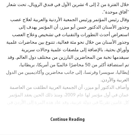
خلال الفترة من 2 إلى 4 تشرين الأول في فندق الرويال، تحت شعار
“آفاق موحدة”.
وقال رئيس المؤتمر ورئيس الجمعية الأردنية والعربية لعلاج عصب
وجذور الأسنان الدكتور حسن أبو ميزر، أن المؤتمر يهدف إلى
استعراض أحدث التطورات والتقنيات في تشخيص وعلاج العصب
وجذور الأسنان من خلال نحو مئة فعالية، تتنوع بين محاضرات علمية
وأوراق بحثية، بالإضافة إلى ملصقات علمية وحالات سريرية
سيقدمها نخبة من المحاضرين البارزين من مختلف دول العالم. وقد
تم استضافة أكثر من 50 محاضرًا عالميًا من أمريكا، بريطانيا،
إيطاليا، سويسرا وفرنسا، إلى جانب محاضرين وأكاديميين من الدول
العربية والأردن.
وأضاف الدكتور أبو ميزر، أن الجمعية العربية انطلقت من العاصمة
عمان في أول مؤتمر لها عام 2009، ومنذ ذلك الحين يعقد المؤتمر
كل عامين تقريبًا في دولة عربية، وقد عاد هذه المرة إلى الأردن في
نسخته الثامنة، مما يعكس مكانة الأردن الطبية المرموقة على
الصعيدين العلمي والسياحي في المنطقة والعالم.
Continue Reading
كما سيعقد على هامش المؤتمر اجتماع لمجلس إدارة الجمعية
العربية لعلاج عصب وجذور الأسنان، بهدف إلى تعزيز التواصل بين