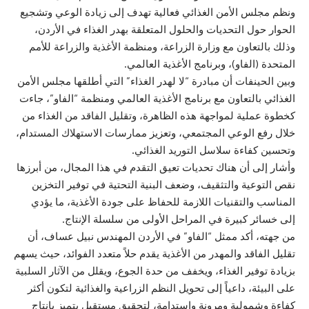
ونظم مجلس الأمن الغذائي فعالية تهدف إلى زيادة الوعي وتشجيع
الحوار حول التحديات والحلول المتعلقة بهدر الغذاء في الأردن،
وذلك بالتعاون مع وزارة الزراعة، ومنظمة الأغذية والزراعة للأمم
المتحدة (الفاو)، وبرنامج الأغذية العالمي.
وبين الحينفات أن مبادرة “لا لهدر الغذاء” التي أطلقها مجلس الأمن
الغذائي بالتعاون مع برنامج الأغذية العالمي ومنظمة “الفاو”، جاءت
كخطوة عملية لمواجهة هذه الظاهرة، وتقليل الفاقد من الغذاء من
خلال رفع الوعي المجتمعي، وتعزيز ممارسات الاستهلاك المستدام،
وتحسين كفاءة سلاسل التوريد الغذائي.
وأشار إلى أن هناك تحديات تعيق التقدم في هذا المجال، من أبرزها
نقص التوعية والتثقيف، وضعف البنية التحتية في توفير التخزين
المناسب والتقنيات اللازمة للحفاظ على جودة الأغذية، ما يؤدي
إلى خسائر كبيرة في المراحل الأولى من سلسلة الإنتاج.
من جهته، أكد ممثل “الفاو” في الأردن المهندس نبيل عساف، أن
تقليل الفاقد والمهدر من الأغذية يقدم حلاً متعدد الفوائد، حيث يسهم
بزيادة توفير الغذاء، ويخفف من حدة الجوع، ويقلل من الآثار السلبية
على البيئة، داعياً إلى تحويل النظم الزراعية والغذائية لتكون أكثر
كفاءة وشمولية ومرونة واستدامة، لتحقيق مستقبل يتميز بإنتاج