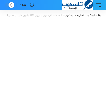
Aa
Font
Resizer
وكالة تليسكوب الاخبارية
>
تليسكوب
>
الحنيفات: الأردنيون يهدرون 1.136 مليون طن غذاء سنويا