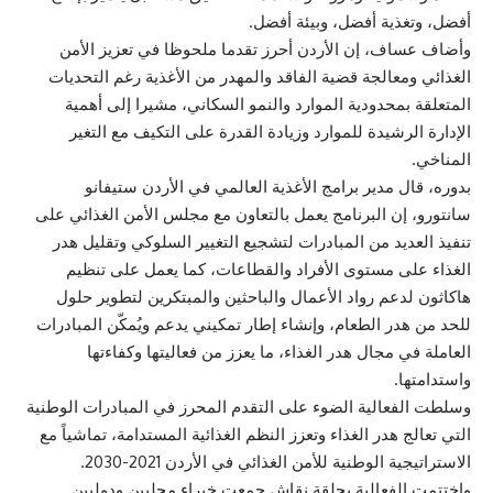
أفضل، وتغذية أفضل، وبيئة أفضل.
وأضاف عساف، إن الأردن أحرز تقدما ملحوظا في تعزيز الأمن
الغذائي ومعالجة قضية الفاقد والمهدر من الأغذية رغم التحديات
المتعلقة بمحدودية الموارد والنمو السكاني، مشيرا إلى أهمية
الإدارة الرشيدة للموارد وزيادة القدرة على التكيف مع التغير
المناخي.
بدوره، قال مدير برامج الأغذية العالمي في الأردن ستيفانو
سانتورو، إن البرنامج يعمل بالتعاون مع مجلس الأمن الغذائي على
تنفيذ العديد من المبادرات لتشجيع التغيير السلوكي وتقليل هدر
الغذاء على مستوى الأفراد والقطاعات، كما يعمل على تنظيم
هاكاثون لدعم رواد الأعمال والباحثين والمبتكرين لتطوير حلول
للحد من هدر الطعام، وإنشاء إطار تمكيني يدعم ويُمكّن المبادرات
العاملة في مجال هدر الغذاء، ما يعزز من فعاليتها وكفاءتها
واستدامتها.
وسلطت الفعالية الضوء على التقدم المحرز في المبادرات الوطنية
التي تعالج هدر الغذاء وتعزز النظم الغذائية المستدامة، تماشياً مع
الاستراتيجية الوطنية للأمن الغذائي في الأردن 2021-2030.
واختتمت الفعالية بحلقة نقاش جمعت خبراء محليين ودوليين