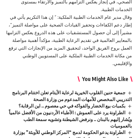
الصحي، في إنجاز يعكس التزامهم بالتميز والارتقاء بمستوى
الخدمات الطبية.
وقال مدير عام الخدمات الطبية الملكية: ” إن هذا التكريم يأتي في
إطار دعم الكفاءات وتحفيز القيادات الصحية على مواصلة التميز”،
مشيراً إلى أن حصول المستشفيات على هذه الدروع يعكس التزامها
بالمعايير العالمية في تقديم الرعاية الطبية، مؤكداً أهمية مواصلة
العمل بروح الفريق الواحد، لتحقيق المزيد من الإنجازات التي ترفع
من مكانة الخدمات الطبية الملكية على المستويين الوطني
والإقليمي.
You Might Also Like
جمعية حنين القلوب الخيرية لرعاية الأيتام تعلن اختتام البرنامج
التدريبي المخصص للأمهات المدعوم من وزارة الصحة
بكمبات بيع الخضار والفواكه في حي معصوم .. اين الرقابة؟
الطراونة يرد على العموش : الأطباء الأردنيون من الأفضل عالمياً
ويُشار إليهم بالبنان .. ونرفض الشيطنة وتشويه سمعة الطب
بالعموميات
الطراونة يدعو الحكومة لدمج “المركز الوطني للأوبئة” بوزارة