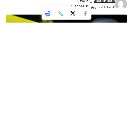
ahmad ahmad
Last updated: يونيو 11, 2026 4:16 م
وكالة تليسكوب الإخبارية
قضت محكمة التمييز بتأييد قرار صدر عن محكمة الجنايات الكبرى
بسجن رجل بعد ادانته بقتل زوجته في قضية تعود الى عام 2023.
وفي ملف القضية اعتدى المدان على زوجته البالغة من العمر 35
عاما ما ادى الى وفاتها متاثرة باصابات بالغة.
المدان تزوج من الضحية عام 2022 ثم ساءت العلاقة بينهما بعد
فترة قصيرة من الزواج.