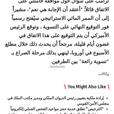
ترامب على سؤال حول موافقة خامنئي على
الاتفاق قائلاً: “أعتقد أن الإجابة هي نعم”، مشيراً
إلى أن الممر المائي الاستراتيجي سيُفتح رسمياً
فور التوقيع النهائي على التسوية ، وتوقع الرئيس
الأميركي أن يتم التوقيع على هذا الاتفاق في
غضون أيام قليلة، مرجحاً أن يحدث ذلك خلال مطلع
الأسبوع في أوروبا، لينهي بذلك مرحلة الصراع بـ
“تسوية رائعة” بين الطرفين.
- Advertisement -
وكالات
You Might Also Like
إرادة ملكية بتعيين رئيس الديوان الملكي ومدير مكتب الملك في
مجلس الأمن القومي
“الترخيص” تطلق خدمة حجز مواعيد الفحص العملي إلكترونياً