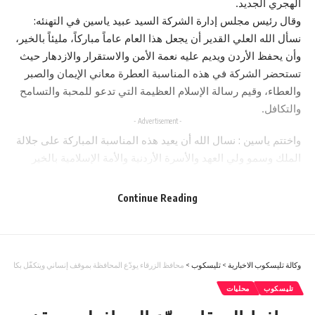
الهجري الجديد.
وقال رئيس مجلس إدارة الشركة السيد عبيد ياسين في التهنئه:
نسأل الله العلي القدير أن يجعل هذا العام عاماً مباركاً، مليئاً بالخير،
وأن يحفظ الأردن ويديم عليه نعمة الأمن والاستقرار والازدهار حيث
تستحضر الشركة في هذه المناسبة العطرة معاني الإيمان والصبر
والعطاء، وقيم رسالة الإسلام العظيمة التي تدعو للمحبة والتسامح
والتكافل.
- Advertisement -
واختتم ياسين : نسال الله أن يعيد هذه المناسبة المباركة على جلالة
الملك وسمو ولي العهد والأسرة الأردنية والأمة الإسلامية بالخير
والبركات وعلى اردننا بمزيد من التقدم والازدهار.
Continue Reading
وكالة تليسكوب الاخبارية
>
تليسكوب
>
محافظ الزرقاء يودّع المحافظة بموقف إنساني ويتكفّل بكامل 
تليسكوب
محليات