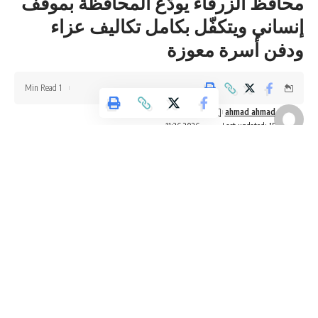
محافظ الزرقاء يودّع المحافظة بموقف
إنساني ويتكفّل بكامل تكاليف عزاء
ودفن أسرة معوزة
1 Min Read
ahmad ahmad
Last updated: 15 يونيو، 2026 11:26 م
You Might Also Like
البنك الأردني الكويتي يعلن عن الرابحين بالجوائز الربع سنوية
لبرنامج حساب التوفير – الجوائز لعام 2026