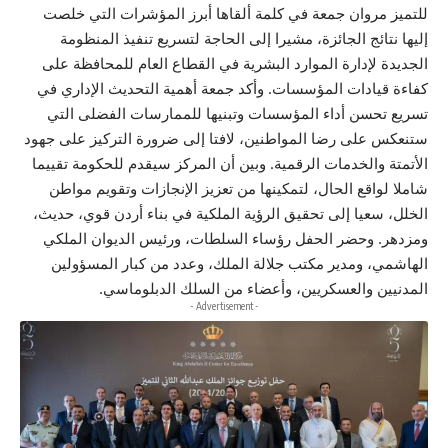
للتميز مروان جمعة في كلمة ألقاها أبرز المؤشرات التي خلصت
إليها نتائج الجائزة، مشيرا إلى الحاجة لتسريع تنفيذ المنظومة
الجديدة لإدارة الموارد البشرية في القطاع العام للمحافظة على
كفاءة قيادات المؤسسات. وأكد جمعة أهمية التحديث الإداري في
تسريع تحسن أداء المؤسسات وتبنيها للممارسات الفضلى التي
ستنعكس على رضا المواطنين، لافتا إلى ضرورة التركيز على جهود
الأتمتة والخدمات الرقمية. وبين أن المركز سيقدم للحكومة تقييما
شاملا لواقع الحال، لتمكينها من تعزيز الإنجازات وتقويم مواطن
الخلل، سعيا إلى تحقيق الرؤية الملكية في بناء أردن قوي، حديث،
ومزدهر. وحضر الحفل رؤساء السلطات، ورئيس الديوان الملكي
الهاشمي، ومدير مكتب جلالة الملك، وعدد من كبار المسؤولين
المدنيين والعسكريين، وأعضاء من السلك الدبلوماسي.
- Advertisement -