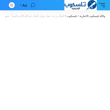
Aa
Font
Resizer
وكالة تليسكوب الاخبارية
>
تليسكوب
>
الملك يرعى حفل جوائز الملك عبدالله الثاني للتميز .. صور