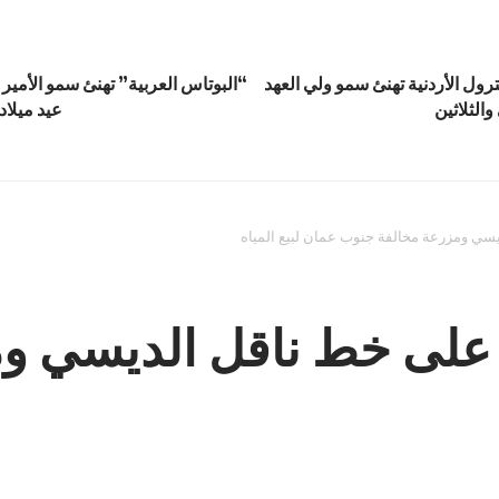
ول الأردنية تهنئ سمو ولي العهد
“البوتاس العربية” تهنئ سمو الأمير
 والثلاثين
عيد ميلاده
سي ومزرعة مخالفة جنوب عمان لبيع المياه
 على خط ناقل الديسي و