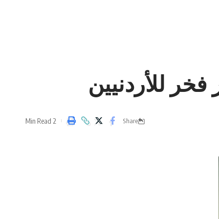
خر للأردنيين
2 Min Read
Share