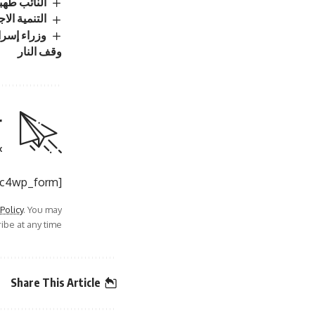
النائب طهبوب: ا
التنمية الاجتماعية : تسجيل 
وزراء إسرا
وقف النار
r
.
[mc4wp_form]
 Policy
. You may
be at any time.
Share This Article