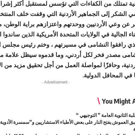
نية تمتلك من الكفاءات التي تؤسس لمستقبل أكثر إشراقًا 
ي الشكر إلى الجماهير الأردنية التي وقفت خلف المن
ر عن وعي الأردنيين ووحدتهم واعتزازهم براية الوطن، م
بناء الجالية في الولايات المتحدة الأمريكية الذين ساندوا
الذي رافقوا النشامى في مسيرتهم ، وختم رئيس مجلس ال
امى مصدر فخر لكل أردني، وما قدموه سيظل علامة م
ردنية، وحافزًا لمواصلة العمل من أجل تحقيق مزيد من ا
ا في المحافل الدولية.
- Advertisement -
You Might A
بة الثانوية العامة ” التوجيهي “
سبق العموش يفتح النار على بعض الأطباء الاستشاريين و”سمسرة الأدو