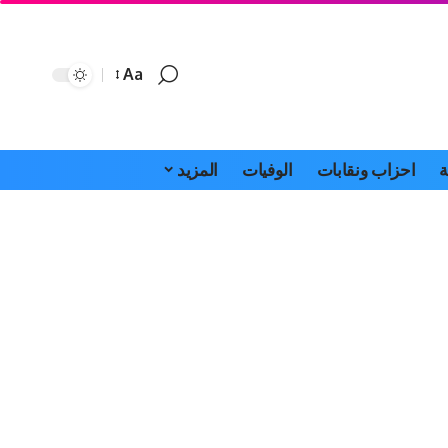
Aa
Font
Resizer
ة
احزاب ونقابات
الوفيات
المزيد