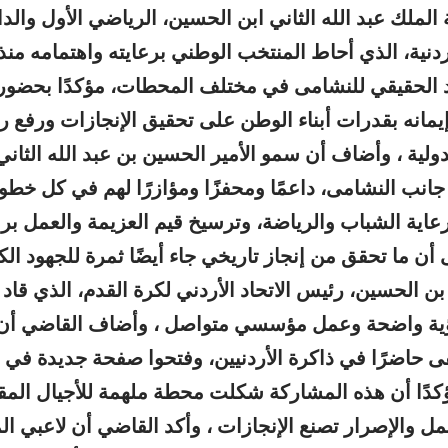
 الملك عبد الله الثاني ابن الحسين، الرياضي الأول والد
ردنية، الذي أحاط المنتخب الوطني برعايته واهتمامه من
الحقيقي للنشامى في مختلف المحطات، مؤكدًا بحضوره
مانه بقدرات أبناء الوطن على تحقيق الإنجازات ورفع را
ولية ، وأضاف أن سمو الأمير الحسين بن عبد الله الثاني
جانب النشامى، داعمًا ومحفزًا ومؤازرًا لهم في كل خطوة،
عاية الشباب والرياضة، وترسيخ قيم العزيمة والعمل برو
أن ما تحقق من إنجاز تاريخي جاء أيضًا ثمرة للجهود الك
بن الحسين، رئيس الاتحاد الأردني لكرة القدم، الذي قاد
رؤية واضحة وعمل مؤسسي متواصل ، وأضاف القاضي أن
قى حاضرًا في ذاكرة الأردنيين، وفتحوا صفحة جديدة في ت
ؤكدًا أن هذه المشاركة شكلت محطة ملهمة للأجيال المقب
عمل والإصرار تصنع الإنجازات ، وأكد القاضي أن لاعبي الم