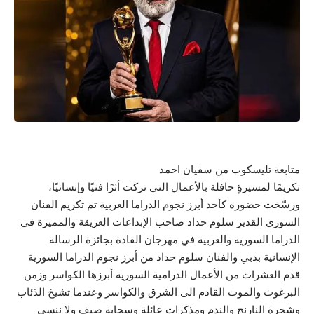
متابعة تليسكوب من سفيان احمد
تكريمًا لمسيرةٍ حافلة بالأعمال التي تركت أثرًا فنيًا وإنسانيًا،
ورسّخت حضوره كأحد أبرز نجوم الدراما العربية تم تكريم الفنان
السوري القدير سلوم حداد صاحب الإبداعات العريقة والمميزة في
الدراما السورية والعربية في مهرجان القادة بجائزة الرسالة
الإنسانية بدبي والفنان سلوم حداد من أبرز نجوم الدراما السورية
قدم العشرات من الأعمال الدرامية السورية أبرزها الكواسر وزمن
البرغوث والموت القادم الى الشرق والكواسر وعندما تشيخ الذئاب
وشجرة النارنج والندم ومذكرات عائلة وسحابة صيف ولا ننسى