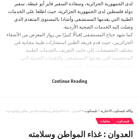
لدى الجمهورية الجزائرية، وسعادة السفير فايز أبو عيطة، سفير
دولة فلسطين لدى الجمهورية الجزائرية، حيث اطلعا على الخدمات
الطبية التي يقدمها المستشفى وأشادا بالمستوى المتقدم الذي
وصلت إليه الخدمات الصحية الأردنية.
كما شهد جناح المستشفى إقبالًا كبيرًا من زوار المعرض من الأشقاء
الجزائريين، حيث قدم فريقه الطبي استشارات طبية مجانية في
مختلف التخصصات، إلى جانب التعريف بالخدمات الطبية
المتخصصة التي يقدمها المستشفى، والتقنيات الحديثة التي
يعتمدها في تشخيص وعلاج المرضى.
وأكد الدكتور رياض الشرقاوي، مساعد المدير العام في المستشفى
التخصصي، أن المشاركة في معرض الجزائر الدولي تأتي ضمن
Continue Reading
استراتيجية المستشفى لتعزيز فرص التعاون وتبادل الخبرات
والاستفادة من الإمكانيات الطبية المتقدمة التي يوفرها
المستشفى، مسلطاً الضوء على أبرز الإنجازات الطبية والتقنيات
وكالة تليسكوب الاخبارية
>
تليسكوب
>
العدوان : غذاء المواطن وسلامته هاجس ملكي وأولوية وطنية ..
الحديثة بما في ذلك الجراحات الروبوتية باستخدام الروبوت
الجراحي متعدد الأذرع الوحيد في الأردن، مشيرًا إلى أن الإقبال
تليسكوب
محليات
الكبير على الاستشارات الطبية يعكس ثقة الأشقاء في الجزائر
العدوان : غذاء المواطن وسلامته
بالكفاءات الطبية الأردنية، ويسهم في تعزيز التعاون الصحي بين