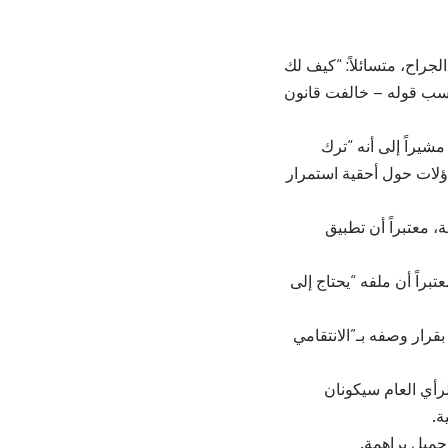
جراح، متسائلاً: “كيف لك
حسب قوله – خالفت قانون
شيراً إلى أنه “ترك
ه – تساؤلات حول أحقية استمرار
 معتبراً أن تطبيق
براً أن ملفه “يحتاج إلى
قرار وصفه بـ”الانتقامي
لرأي العام سيكونان
ة.
جميل براهمة.