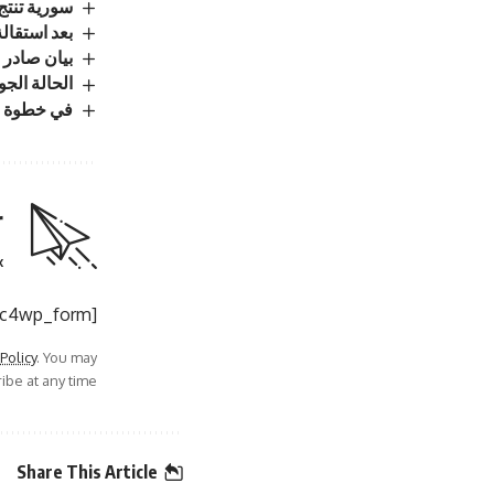
سورية تنتج 2.7 مليون طن من القمح وتحقق الاكتفاء ال
بعد استقالة
بيان صادر ع
الحالة الجوي
في خطوة مف
r
.
[mc4wp_form]
 Policy
. You may
be at any time.
Share This Article