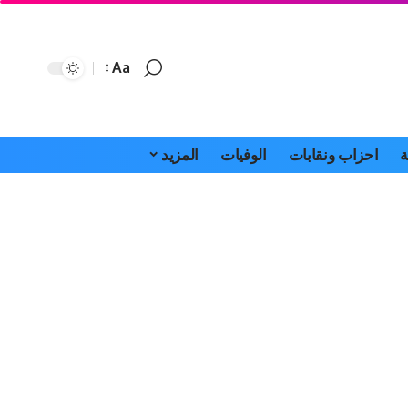
Aa
Font
Resizer
ة
احزاب ونقابات
الوفيات
المزيد