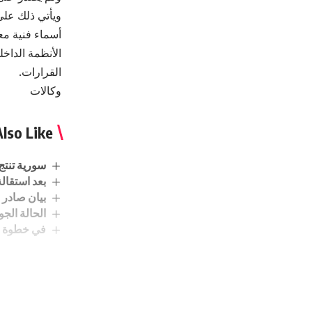
أسماء فنية مع
الأنظمة الداخل
القرارات.
وكالات
lso Like
سورية تنتج 2.7 مليون طن من القمح وتحقق الاكتفاء ال
بعد استقالة
بيان صادر ع
الحالة الجوي
في خطوة مف
r