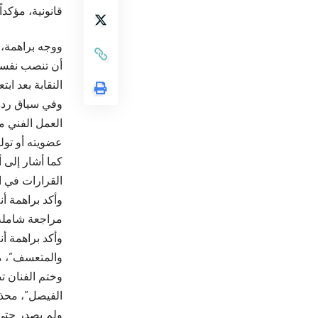
قانونية، مؤكدا
ووجه براهمة، 
أن تنصب نفسك 
النقابة بعد ا
وفي سياق رده، 
عضويته أو تول
كما أشار إلى 
القرارات في ال
وأكد براهمة أن
مراجعة شاملة
وأكد براهمة أ
والمتعسف”، مضي
وختم الفنان تص
الفيصل”، محذر
ولم يصدر حتى 