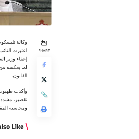
وكالة تليسكوب
اعتبرت النائب
SHARE
إعفاء وزير ال
لما يعكسه من 
القانون.
وأكدت طهبوب، 
تقصير، مشددة 
ومحاسبة المقص
lso Like