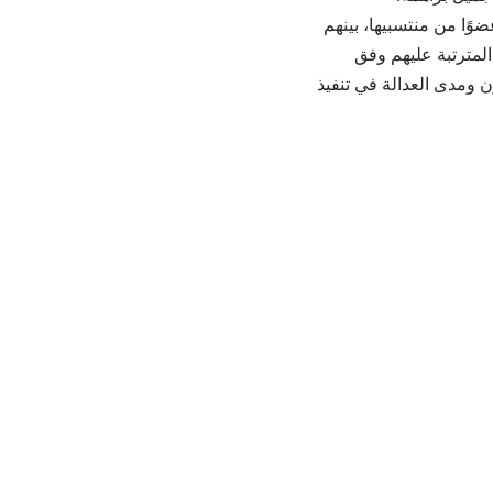
ك على خلفية قرار نقابة الفنانين الأردنيين نقابة الفنانين الأردنيين بشطب 21 عضوًا من منتسبيها، بينهم
لمترتبة عليهم وفق
ون ومدى العدالة في تنفيذ