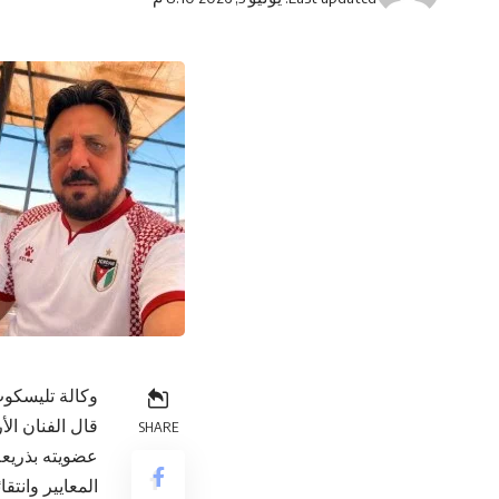
وكالة تليسكوب
قال الفنان ال
SHARE
عضويته بذريعة
المعايير وانتق