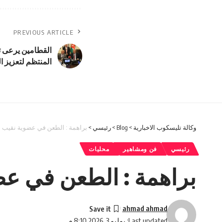
PREVIOUS ARTICLE
القطامين يرعى تو
المنتظم لتعزيز ا
وكالة تليسكوب الاخبارية
>
Blog
>
رئيسي
>
براهمة : الطعن في عضوية نقيب الف
رئيسي
فن ومشاهير
محليات
براهمة : الطعن في عضو
ahmad ahmad
Last updated: يوليو 3, 2026 8:10 م