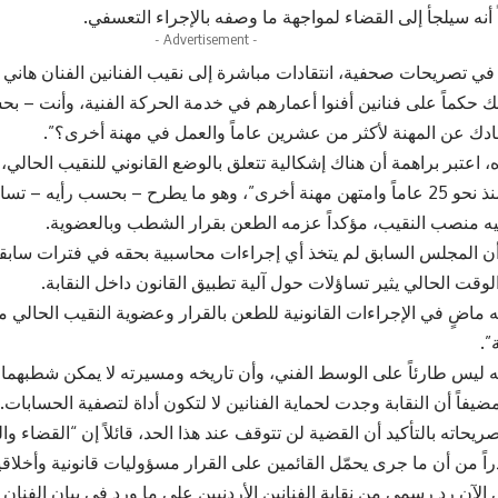
ً أنه سيلجأ إلى القضاء لمواجهة ما وصفه بالإجراء التعسفي.
- Advertisement -
في تصريحات صحفية، انتقادات مباشرة إلى نقيب الفنانين الفنان هاني ال
حكماً على فنانين أفنوا أعمارهم في خدمة الحركة الفنية، وأنت – ب
بتعادك عن المهنة لأكثر من عشرين عاماً والعمل في مهنة أخرى؟”.
اعتبر براهمة أن هناك إشكالية تتعلق بالوضع القانوني للنقيب الحالي، م
العمل الفني منذ نحو 25 عاماً وامتهن مهنة أخرى”، وهو ما يطرح – بحسب رأي
يه منصب النقيب، مؤكداً عزمه الطعن بقرار الشطب وبالعضوية.
أن المجلس السابق لم يتخذ أي إجراءات محاسبية بحقه في فترات سابقة،
وقت الحالي يثير تساؤلات حول آلية تطبيق القانون داخل النقابة.
ه ماضٍ في الإجراءات القانونية للطعن بالقرار وعضوية النقيب الحالي معت
”.
نه ليس طارئاً على الوسط الفني، وأن تاريخه ومسيرته لا يمكن شطبهما ب
فاً أن النقابة وجدت لحماية الفنانين لا لتكون أداة لتصفية الحسابات.
ريحاته بالتأكيد أن القضية لن تتوقف عند هذا الحد، قائلاً إن “القضاء وا
اً من أن ما جرى يحمّل القائمين على القرار مسؤوليات قانونية وأخلاقي
الآن رد رسمي من نقابة الفنانين الأردنيين على ما ورد في بيان الفنان 