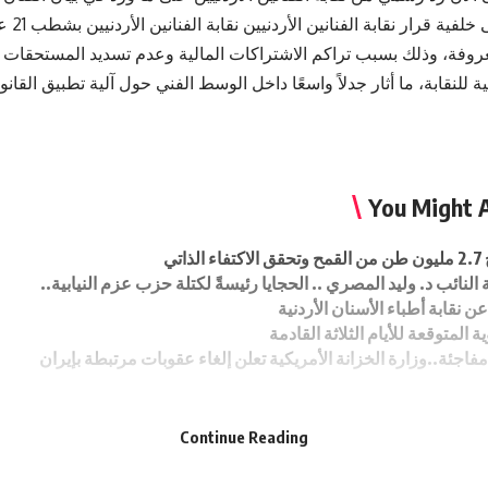
ويأتي ذل
روفة، وذلك بسبب تراكم الاشتراكات المالية وعدم تسديد المستحقات ا
ية للنقابة، ما أثار جدلاً واسعًا داخل الوسط الفني حول آلية تطبيق القان
You Might A
ذاتي
 النائب د. وليد المصري .. الحجايا رئيسةً لكتلة حزب عزم النيابية..
ن نقابة أطباء الأسنان الأردنية
ة المتوقعة للأيام الثلاثة القادمة
اجئة..وزارة الخزانة الأمريكية تعلن إلغاء عقوبات مرتبطة بإيران
Continue Reading
Sign Up For Daily Newslette