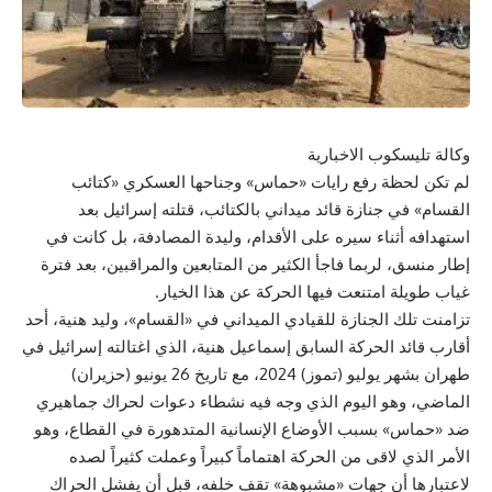
وكالة تليسكوب الاخبارية
لم تكن لحظة رفع رايات «حماس» وجناحها العسكري «كتائب
القسام» في جنازة قائد ميداني بالكتائب، قتلته إسرائيل بعد
استهدافه أثناء سيره على الأقدام، وليدة المصادفة، بل كانت في
إطار منسق، لربما فاجأ الكثير من المتابعين والمراقبين، بعد فترة
غياب طويلة امتنعت فيها الحركة عن هذا الخيار.
تزامنت تلك الجنازة للقيادي الميداني في «القسام»، وليد هنية، أحد
أقارب قائد الحركة السابق إسماعيل هنية، الذي اغتالته إسرائيل في
طهران بشهر يوليو (تموز) 2024، مع تاريخ 26 يونيو (حزيران)
الماضي، وهو اليوم الذي وجه فيه نشطاء دعوات لحراك جماهيري
ضد «حماس» بسبب الأوضاع الإنسانية المتدهورة في القطاع، وهو
الأمر الذي لاقى من الحركة اهتماماً كبيراً وعملت كثيراً لصده
لاعتبارها أن جهات «مشبوهة» تقف خلفه، قبل أن يفشل الحراك