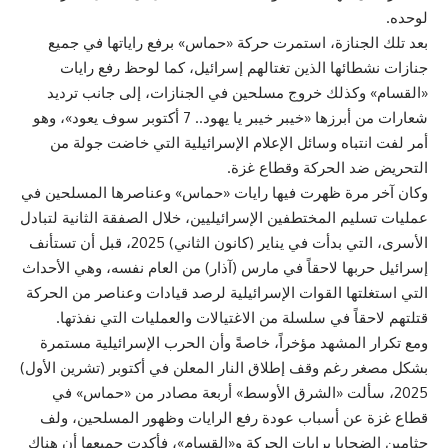
لوحده.
بعد تلك الجنازة، استمرت حركة «حماس» برفع راياتها في جميع
جنازات نشطائها الذين تغتالهم إسرائيل، كما لوحظ رفع رايات
«القسام» وكذلك خروج مسلحين في الجنازات، إلى جانب ترديد
شعارات من أبرزها «خيبر خيبر يا يهود.. 7 أكتوبر سوف يعود»، وهو
أمر لفت انتباه وسائل الإعلام الإسرائيلية التي خاضت جولة من
التحريض ضد الحركة وقطاع غزة.
وكان آخر مرة ظهرت فيها رايات «حماس» وعناصرها المسلحين في
عمليات تسليم المختطفين الإسرائيليين، خلال الصفقة الثانية لتبادل
الأسرى، التي بدأت في يناير (كانون الثاني) 2025، قبل أن تستأنف
إسرائيل حربها لاحقاً في مارس (آذار) من العام نفسه، وهي الأحداث
التي استغلتها القوات الإسرائيلية لرصد قيادات وعناصر من الحركة
قتلتهم لاحقاً في سلسلة من الاغتيالات والعمليات التي نفذتها.
ومع تكرار المشهد مؤخراً، خاصةً وأن الحرب الإسرائيلية مستمرة
بشكل مصغر رغم وقف إطلاق النار المعلن في أكتوبر (تشرين الأول)
2025، سألت «الشرق الأوسط» أربعة مصادر من «حماس» في
قطاع غزة عن أسباب عودة رفع الرايات وظهور المسلحين، ولف
جثامين الضحايا برايات الحركة و«القسام»، فأكدت جميعها أن هناك