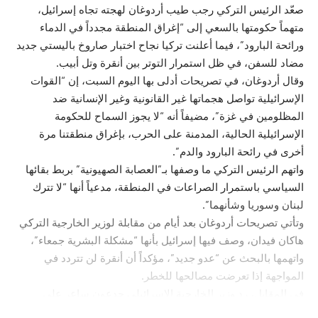
صعّد الرئيس التركي رجب طيب أردوغان لهجته تجاه إسرائيل،
متهماً حكومتها بالسعي إلى “إغراق المنطقة مجدداً في الدماء
ورائحة البارود”، فيما أعلنت تركيا نجاح اختبار صاروخ باليستي جديد
مضاد للسفن، في ظل استمرار التوتر بين أنقرة وتل أبيب.
وقال أردوغان، في تصريحات أدلى بها اليوم السبت، إن “القوات
الإسرائيلية تواصل هجماتها غير القانونية وغير الإنسانية ضد
المظلومين في غزة”، مضيفاً أنه “لا يجوز السماح للحكومة
الإسرائيلية الحالية، المدمنة على الحرب، بإغراق منطقتنا مرة
أخرى في رائحة البارود والدم”.
واتهم الرئيس التركي ما وصفها بـ”العصابة الصهيونية” بربط بقائها
السياسي باستمرار الصراعات في المنطقة، مدعياً أنها “لا تترك
لبنان وسوريا وشأنهما”.
وتأتي تصريحات أردوغان بعد أيام من مقابلة لوزير الخارجية التركي
هاكان فيدان، وصف فيها إسرائيل بأنها “مشكلة البشرية جمعاء”،
واتهمها بالبحث عن “عدو جديد”، مؤكداً أن أنقرة لن تتردد في
المواجهة إذا تعرضت مصالحها للخطر.
في المقابل، رد وزير الخارجية الإسرائيلي جدعون ساعر على
تصريحات فيدان، واعتبرها “تحريضاً واضحاً على الإبادة الجماعية”