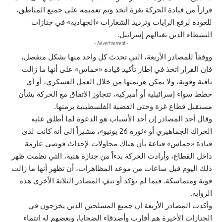
قراراً من قيادة الحركة بغزة اتخذ وتم تعميمه على جميع المناطق،
للعودة لرفع الرايات وترديد الشعارات «الجهادية» في جنازات
النشطاء الذين تغتالهم إسرائيل.
- Advertisement -
ووفقاً للمصادر الأربعة، التي تحدث كل واحد منها بشكل منفصل،
فإن القرار اتخذ في إطار تأكيد قيادة «حماس» على أنها ما زالت
باقية وقوية، ولا يمكن هزيمتها من خلال العمل العسكري، أو أي
خطط سواء إسرائيلية أو أميركية، تتجاوز الاتفاق مع الحركة بشأن
مستقبل قطاع غزة وحتى القضية الفلسطينية برمتها.
وقال أحد المصادر إن أحد الأسباب هو الدعوة لما أطلق عليه
الحراك الجماهيري أو «ثورة 26 يونيو»، مشيراً إلى أنه كانت لدى
قيادة «حماس» قناعة بأن هناك محاولات لإحداث فوضى عارمة
داخل القطاع، وأرادت الحركة بدءاً من جنازة هنية، التي نظمت ظهر
ذلك اليوم قبل ساعات من موعد المظاهرات، أن تظهر أنها ما زالت
قوية ومتماسكة. فيما لم تؤكد أو تنفِ المصادر الثلاثة الأخرى هذه
الرواية.
وأكدت المصادر الأربعة أن جميع المسلحين الذين يخرجون في
الجنازات الأخيرة هم أقارب وأصدقاء الضحايا، وبعضهم له انتماء