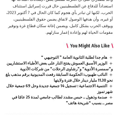
استعداداً للدفاع عن الفلسطينيين حال قررت إسرائيل استئناف
الحرب، لكنها لن تبادر بأي هجوم كما كان الحال في 7 أكتوبر 2023،
أو غيره، وأن هدفها الوصول لاتفاق يضمن حقوق الفلسطينيين،
ويوقف الحرب بشكل كامل، ويضمن إغاثة سكان قطاع غزة وتوفير
مقومات الحياة لهم وإعادة إعمار منازلهم.
You Might Also Like
هام جدا لطلبة الثانوية العامة ” التوجيهي “
الوزير الأسبق العموش يفتح النار على بعض الأطباء الاستشاريين
و”سمسرة الأدوية” و”رشاوى الرحلات” من شركات الأدوية
النائب طهبوب: الحكومة السابقة رفعت المديونية برقم مذهب بلغ
نحو 11.30 مليار دينار خلال فترة ولايتها
التنمية الاجتماعية : تسجيل 14 جمعية جديدة وحل 69 جمعية خلال
شهر تموز
صدمة وذهول .. حبس مشدد لطالب جامعي لمدة 25 عامًا في
مصر .. بسبب “شريحة هاتف”