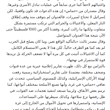
واغتيالهم لاحقاً كما جرى سابقاً في عمليات تبادل الأسرى وغيرها.
وقال مصدران من «حماس» إن هذه الدعوات قد تكون واقعيةً، لكن
إسرائيل لا تحتاج لمبررات، فالعدوان لم يتوقف منذ وقف إطلاق
النار المعلن، والاغتيالات والجرائم التي ترتكب مستمرة بشكل
متفاوت ولكنها ما زالت كبيرة، وفقدنا أكثر من 1060 فلسطينيّاً حتى
الآن نتيجة هذا العدوان المتواصل.
وقال مصدر ثالث: «بالتأكيد الواقع تغير، وما كان يصلح قبل الحرب
لم يعد كما هو الظرف حالياً، لكن هذا لا يعني الاستسلام الكامل،
كما أن الاغتيالات أثبتت في كل مرة أنها لا تضعف الحركة بل تزيدها
قوة للاستمرار في نهجها».
بالتزامن مع كل ذلك، ظهرت تقارير إعلامية عبرية من عدة قنوات
وصحف مختلفة، معتمدةً على تقارير استخباراتية رسمية رفعت
لهيئة الأركان الإسرائيلية، وكذلك للمستوى السياسي، تتحدث عن
تعافي «حماس» في غزة، وأنها تصنع الأسلحة بمختلف أنواعها، كما
ترمم بعض الأنفاق، ولربما تستعد لتنفيذ هجمات ضد القوات، في
ظل رفضها نزع سلاحها، وكذلك سيطرتها على المساعدات
الإنسانية، واستمرارها في تحويل الأموال من الخارج إلى غزة
لصرف رواتب نشطائها، وتحويلها للجناح العسكري ليعيد ترتيب