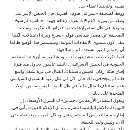
نفسه، ولتجنيد أعضاء جدد.
ووفقاً لصحيفة «يسرائيل هيوم» العبرية، فإن الجيش الإسرائيلي
يصعّد من وتيرة الاغتيالات بغزة، لإعاقة جهود «حماس» لترسيخ
وجودها في ظل استمرارها بتجديد قدراتها العسكرية. ونقلت
الصحيفة عن مصدر سياسي قوله: «نسرع وتيرة الاغتيالات، لكننا
نبقى دون مستوى الانتقادات الدولية، وسيستمر هذا الوضع طالما
أن (حماس) غير مستعدة لنزع سلاحها».
فيما ذكرت صحيفة «يديعوت أحرونوت» العبرية، أن قائد المنطقة
الجنوبية في الجيش الإسرائيلي، يانيف عاسور، يحاول منذ فترة
إقناع هيئة أركان الجيش باستئناف القتال في غزة بشكل واسع،
فإنه لم ينجح في ذلك حتى الآن في ظل رغبة المستوى السياسي
عدم استئناف القتال حالياً في ظل القيود المفروضة من الولايات
المتحدة على ذلك.
وتقول المصادر الأربعة من «حماس» لـ«الشرق الأوسط»، إن
التهديدات الإسرائيلية وما تنشره وسائل الإعلام العبرية، يأتي في
إطار حملة التحريض المستمرة قبل وخلال الحرب ومتواصلة حتى
الآن، وليس وليد اللحظة.
وأكد مصدران على أن الحركة تستغل بعض الإمكانات المتاحة لها