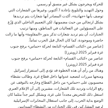
للحركة ويخرجون بشكل غير منسق أو رسمي.
وحول التهديد والتلويح بإعادة 7 أكتوبر، وغيرها من الشعارات التي
توصف بأنها «جهادية»، أكدت المصادر أنها شعارات يتم ترديدها
بشكل ارتجالي من حيث مضمونها، لكن التعميم الداخلي الذي وُزّع
على المسؤولين عن الفعاليات في المناطق، ومنها ترتيب
الجنازات، أن يتم ترديد شعارات تذكر بدور «المقاومة» وأنها ما زالت
حاضرة وموجودة، كما كان الحال قبل الحرب تماماً.
[عناصر من «كتائب القسام» التابعة لحركة «حماس» برفح جنوب
غزة فبراير 2025 (رويترز)]
عناصر من «كتائب القسام» التابعة لحركة «حماس» برفح جنوب
غزة فبراير 2025 (رويترز)
وهناك من رأى أن هذه الخطوة قد تؤدي إلى استفزاز إسرائيل
ومنحها مبررات لتصعيد عدوانها داخل قطاع غزة. وطالب نشطاء
محسوبون على «حماس» من داخل القطاع وخارجه بالتوقف عن
رفع الرايات وترديد تلك الشعارات، مشيرين إلى أن الإعلام العبري
استغل ذلك للتحريض مجدداً على غزة، وبشكل كبير جداً مثلما كان
الوضع بداية الحرب، إلى جانب استغلال المخابرات الإسرائيلية
لرصد المشاركين في تلك الجنازات من النشطاء الميدانيين