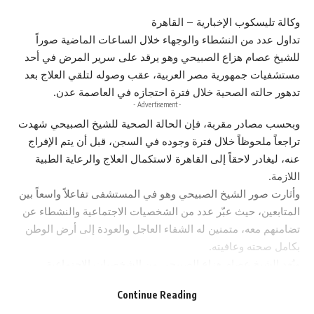
وكالة تليسكوب الإخبارية – القاهرة
تداول عدد من النشطاء والوجهاء خلال الساعات الماضية صوراً
للشيخ عصام هزاع الصبيحي وهو يرقد على سرير المرض في أحد
مستشفيات جمهورية مصر العربية، عقب وصوله لتلقي العلاج بعد
تدهور حالته الصحية خلال فترة احتجازه في العاصمة عدن.
- Advertisement -
وبحسب مصادر مقربة، فإن الحالة الصحية للشيخ الصبيحي شهدت
تراجعاً ملحوظاً خلال فترة وجوده في السجن، قبل أن يتم الإفراج
عنه، ليغادر لاحقاً إلى القاهرة لاستكمال العلاج والرعاية الطبية
اللازمة.
وأثارت صور الشيخ الصبيحي وهو في المستشفى تفاعلاً واسعاً بين
المتابعين، حيث عبّر عدد من الشخصيات الاجتماعية والنشطاء عن
تضامنهم معه، متمنين له الشفاء العاجل والعودة إلى أرض الوطن
بكامل صحته وعافيته.
ويُعد الشيخ عصام هزاع الصبيحي من الشخصيات الاجتماعية
والقبلية المعروفة، وقد حظي خلال الفترة الماضية بتضامن واسع
Continue Reading
من قبل عدد من أبناء المجتمع الذين تابعوا تطورات وضعه الصحي