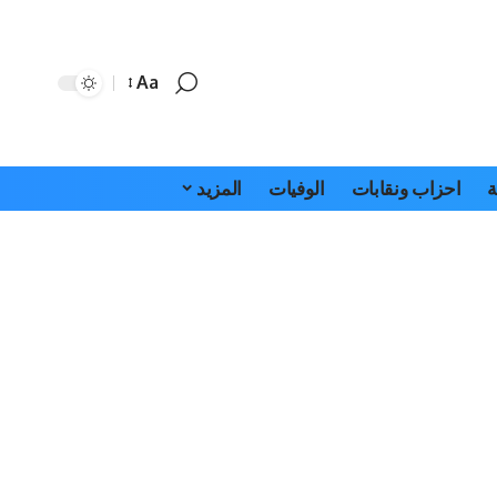
Aa
Font
Resizer
ة
احزاب ونقابات
الوفيات
المزيد