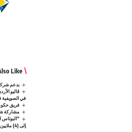
lso Like
بدعم شركة 
ڤاليو الأر
في الصويفية ف
فريق حكومي
مشاركة شرك
“البوتاس ا
إلى (4) ملايين دينار