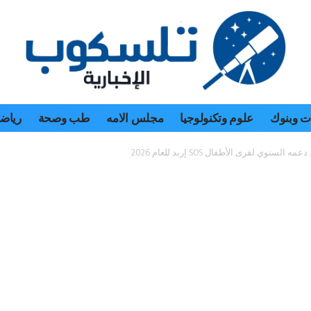
 وبنوك
علوم وتكنولوجيا
مجلس الامه
طب وصحة
رياض
لسنوي لقرى الأطفال SOS إربد للعام 2026