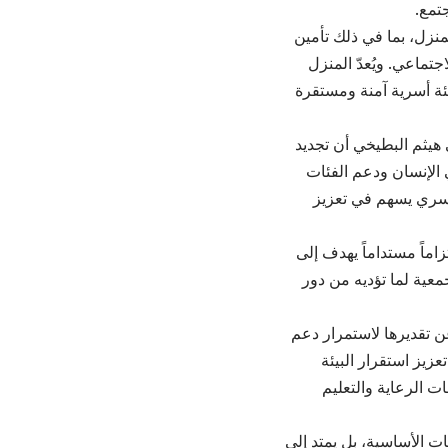
تمع.
منزل، بما في ذلك تأمين
تماعي. ويُعدّ المنزل
ل بيئة أسرية آمنة ومستقرة
 هيثم البطيخي أن تجديد
ية الاستثمار في الإنسان ودعم الفئات
لأسري يسهم في تعزيز
اماً مستداماً يهدف إلى
عية لما تؤديه من دور
ال SOS الأردنية، رنا الزعبي، عن تقديرها لاستمرار دعم
زيز استقرار البيئة
ت الرعاية والتعليم
ات الأساسية، بل يمتد إلى