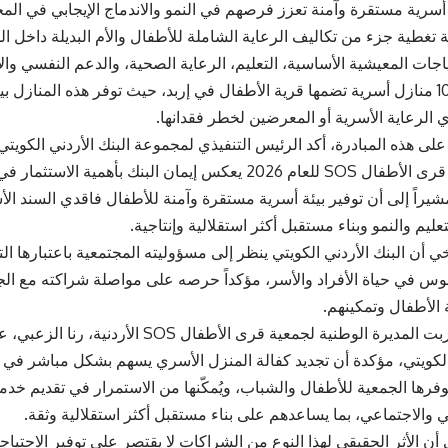
 أسرية مستقرة وآمنة تعزز فرصهم في النمو والاندماج الإيجابي في المج
 تغطية جزء من تكاليف الرعاية الشاملة للأطفال والأم البديلة داخل ال
جات المعيشية الأساسية، التعليم، الرعاية الصحية، والدعم النفسي والاج
المكفول أحد 10 منازل أسرية تضمها قرية الأطفال في إربد، حيث توفر هذه المناز
 الرعاية الأسرية أو المعرضين لخطر فقدانها.
لى هذه المبادرة، أكد الرئيس التنفيذي لمجموعة البنك الأردني الكويتي
دعمنا لجمعية قرى الأطفال SOS للعام 2026 يعكس إيمان البنك بأهم
مشيراً إلى أن توفير بيئة أسرية مستقرة وآمنة للأطفال فاقدي السند ا
يم والنمو وبناء مستقبل أكثر استقلالية وإنتاجية.
أن البنك الأردني الكويتي ينظر إلى مسؤوليته المجتمعية باعتبارها التز
وس في حياة الأفراد والأسر، مؤكداً حرصه على مواصلة شراكته مع الجم
الأطفال وتمكينهم.
من جانبها، أعربت المديرة الوطنية لجمعية قرى الأطف
 الكويتي، مؤكدة أن تجديد كفالة المنزل الأسري يسهم بشكل مباشر في تع
وفرها الجمعية للأطفال والشباب، ويُمكّنها من الاستمرار في تقديم خدما
 والاجتماعي، بما يساعدهم على بناء مستقبل أكثر استقلالية وثقة.
ن الأثر الحقيقي لهذا النوع من الشراكات لا يقتصر على توفير الاحتياج