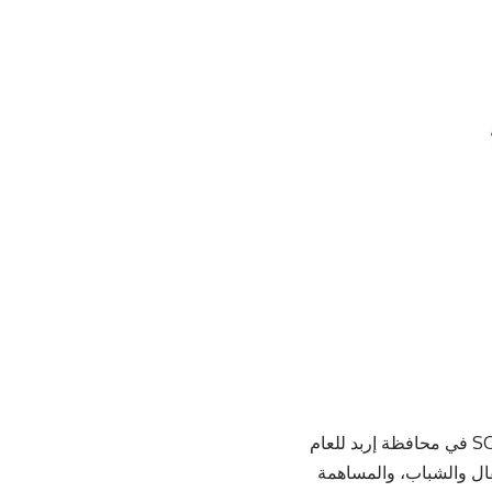
جدّد البنك الأردني الكويتي كفالته السنوية لأحد منازل جمعية قرى الأطفال الأردنية SOS في محافظة إربد للعام
طفال والشباب، والمساهمة