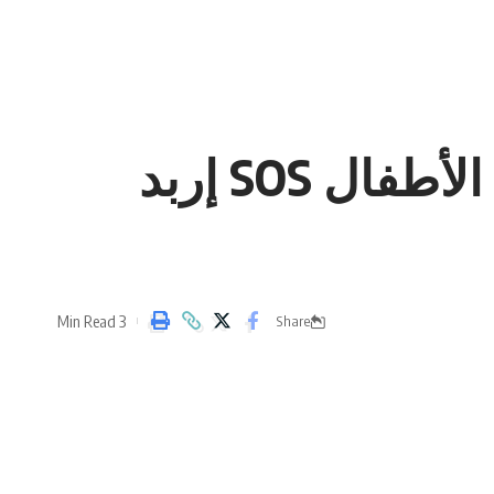
البنك الأردني الكويتي يجدّد دعمه السنوي لقرى الأطفال SOS إربد
3 Min Read
Share