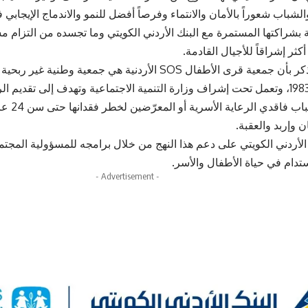
لشباب شعوراً بالأمان والانتماء وفرصاً أفضل للنمو والاندماج الإيجابي
ة بشراكتها المستمرة مع البنك الأردني الكويتي وما تجسده من التزام م
كثر إشراقاً للأجيال القادمة.
من الجدير بالذكر بأن جمعية قرى الأطفال SOS الأردنية هي جمعية و
تأسست عام 1983، وتعمل تحت إشراف وزارة التنمية الاجتماعية وتهدف إلى تقديم 
للأطفال وال
ن وإربد والعقبة.
لأردني الكويتي على دعم هذا النهج من خلال برامجه للمسؤولية المجتم
ستدام في حياة الأطفال والأسر.
- Advertisement -