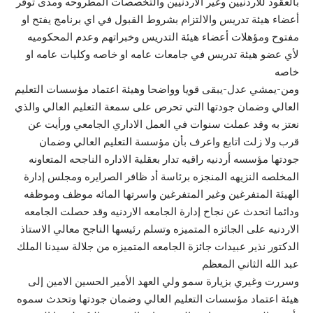
بالعقود للاردنيين وغير الأردنيين والتخصصات المطروحه ومدى توفر
أعضاء هيئة تدريس والالتزام بشروط القبول في اي برنامج يفتح او
مفتوح ومؤهلات أعضاء هيئة التدريس وخبراتهم وعدم المحكوميه
لأي عضو هيئة تدريس في جامعات عامه او خاصه وكليات عامه او
خاصه
ومن-يمشي عدل-يبقى قويا وواضحا وهيئة اعتماد مؤسسات التعليم
العالي وضمان جودتها التي تحرص على سمعة التعليم العالي والذي
نعتز به وقد عملت سنوات في العمل الاداري الجامعي ورأيت عن
قرب ولا زلت اتابع واعرف بأن مؤسسة التعليم العالي وضمان
جودتها مؤسسه أردنيه راقيه تدار بعقلية الاداره الناجحه المتعاونه
المخلصه النزيهه المنجزه برئاسة أد ظافر الصرايره ومجلس إدارة
الهيئة المتفرغين وغير المتفرغين واسرتها المائه موظف وموظفه
ودائما اتحدث عن نجاح إدارة الجامعه الاردنيه وقد حصلت الجامعه
الاردنيه على الجائزه المتميزه وتسلم رئيسها الناجح معالي الاستاذ
الدكتور نذير عبيدات جائزة الجامعه المتميزه من جلالة سيدنا الملك
عبد الله الثاني المعظم
وسررت وغيري بزيارة سمو ولي العهد الأمير الحسين الامين إلى
هيئة اعتماد مؤسسات التعليم العالي وضمان جودتها وتحدث سموه