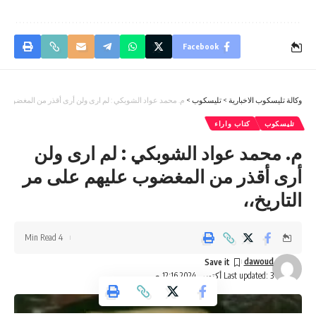
Facebook
وكالة تليسكوب الاخبارية
>
تليسكوب
>
م. محمد عواد الشوبكي : لم ارى ولن أرى أقذر من المغضوب عل
تليسكوب
كتاب واراء
م. محمد عواد الشوبكي : لم ارى ولن
أرى أقذر من المغضوب عليهم على مر
التاريخ،،
4 Min Read
dawoud
Last updated: 3 أكتوبر، 2024 12:16 ص