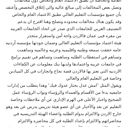
العامه والخاصه أن تطبق الاعتماد العام والخاص دون مخالفات
وتصل بعض المخالفات إلى مبالغ عاليه والى إغلاق التخصص وأعتقد
بأن جميع مؤسسات التعليم العالي تطبق الاعتماد العام والخاص
وقد يكون هناك مخالفات محدوده وتصلح وهنا اقترح ان يدعم
التصنيف العربي للجامعات الذي صدر عن اتحاد الجامعات العربيه
من مقره فيى عمان فالاردن واحة أمن واستقرار متجذر
هيئة اعتماد مؤسسات التعليم العالي وضمان جودتها مؤسسه أردنيه
عامه حققت سمعه وطنيه واقليميه وعربيه وعالميه وساهمت
وتساهم في استقطاب الطلبه وساهمت وتساهم في تقييم برامج
في جامعات عربيه واعتمادها ولديها بنك معلومات عن الكفاءات
الاردنيه التي نعتز بها فالاردن قصة نجاح وانجازات في كل الميادين
وخاصة في التعليم العام والعالي
ويقول المثل “امش عدل بحتار عدوك فيك” وهذا يتطلب من إدارات
جامعيه بدءا من الأقسام والعمداء والرؤساء ونواب الرؤساء عمل
الصحيح واخبار الأعلى في الهرم الإداري عن أي ملاحظات وخاصة
التعليم عن بعد والأخبار عن أي عضو هيئة تدريس يدرس عن بعد وهو
خارج الاردن والالتزام بدوام الطلبه واعضاء الهيئة التدريسيه في
محاضراتهم والالتزام بإعداد الطلبه في كل محاضره والالتزام