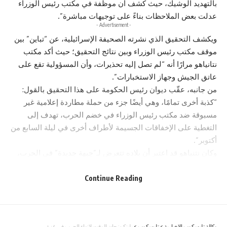
بالتهديد الوشيك، حيث كشف أن موظفة في مكتب رئيس الوزراء
عدلت بعض الملاحظات بناءً على توجيهات مباشرة”.
- Advertisement -
ويكشف التحقيق الذي نشرته الصحيفة الإسرائيلية، عن “تباين” بين
موقف مكتب رئيس الوزراء وبين نتائج التحقيق؛ حيث أكد مكتب
نتانياهو مرارًا أنه “لم تصل إليه تحذيرات، وأن المسؤولية تقع على
عاتق الجيش وجهاز الاستخبارات”.
من جانبه، عقّب ديوان رئيس الحكومة على هذا التحقيق بالقول:
“كذبة أخرى تمامًا، وهي أيضًا جزء من حملة مطاردة إعلامية غير
مسبوقة ضد مكتب رئيس الوزراء في خضم الحرب، تهدف إلى
التغطية على الإخفاقات الجسيمة لأطراف أخرى في ليلة السابع من
أكتوبر”.
وكان نتنياهو قد اعتبر أن بلاده تتعرض لـ”جبهة جديدة” في الحرب،
هي “الأخبار الكاذبة” التي تتسرب من مكتبه، مشيرا إلى أن “حماس
كانت تتلقى المعلومات من غرفة اجتماعات فريق التفاوض
Continue Reading
الإسرائيلي”، وفق كلمة له الأحد.
وكشفت مصادر إسرائيلية، الأحد، عن فتح تحقيق جديد يتعلق
باستخدام غير مشروع لوثائق وتسجيلات أمنية حساسة في مكتب
وكالة تليسكوب الاخبارية
>
تليسكوب
>
بلينكن: حان الوقت لإنهاء الحرب في غزة