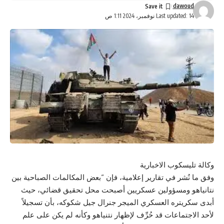
dawoud
Last updated: 14 نوفمبر، 2024 1:11 ص
وكالة تليسكوب الاخبارية
وفق ما نُشر في تقارير إعلامية، فإن “بعض المكالمات الصباحية بين
نتانياهو ومسؤولين عسكريين أصبحت محل تحقيق قضائي، حيث
أبدى سكريتره العسكري الميجر جنرال جيل شكوكه، بأن تسجيلاً
لأحد الاجتماعات قد حُرِّف لإظهار نتنياهو وكأنه لم يكن على علم