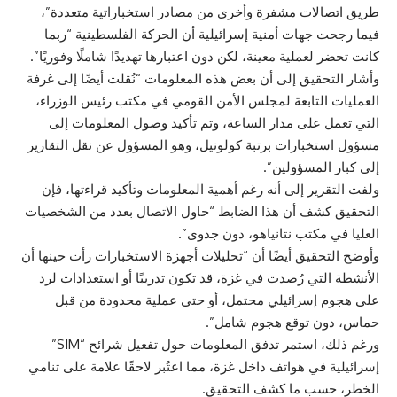
طريق اتصالات مشفرة وأخرى من مصادر استخباراتية متعددة”،
فيما رجحت جهات أمنية إسرائيلية أن الحركة الفلسطينية “ربما
كانت تحضر لعملية معينة، لكن دون اعتبارها تهديدًا شاملًا وفوريًا”.
وأشار التحقيق إلى أن بعض هذه المعلومات “نُقلت أيضًا إلى غرفة
العمليات التابعة لمجلس الأمن القومي في مكتب رئيس الوزراء،
التي تعمل على مدار الساعة، وتم تأكيد وصول المعلومات إلى
مسؤول استخبارات برتبة كولونيل، وهو المسؤول عن نقل التقارير
إلى كبار المسؤولين”.
ولفت التقرير إلى أنه رغم أهمية المعلومات وتأكيد قراءتها، فإن
التحقيق كشف أن هذا الضابط “حاول الاتصال بعدد من الشخصيات
العليا في مكتب نتانياهو، دون جدوى”.
وأوضح التحقيق أيضًا أن “تحليلات أجهزة الاستخبارات رأت حينها أن
الأنشطة التي رُصدت في غزة، قد تكون تدريبًا أو استعدادات لرد
على هجوم إسرائيلي محتمل، أو حتى عملية محدودة من قبل
حماس، دون توقع هجوم شامل”.
ورغم ذلك، استمر تدفق المعلومات حول تفعيل شرائح “SIM”
إسرائيلية في هواتف داخل غزة، مما اعتُبر لاحقًا علامة على تنامي
الخطر، حسب ما كشف التحقيق.