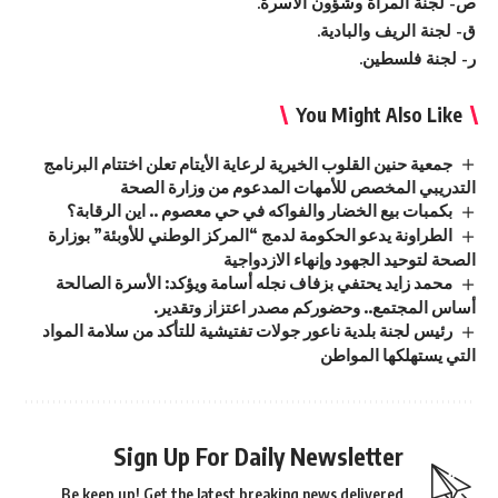
ص- لجنة المرأة وشؤون الأسرة.
ق‌- لجنة الريف والبادية.
ر- لجنة فلسطين.
You Might Also Like
جمعية حنين القلوب الخيرية لرعاية الأيتام تعلن اختتام البرنامج
التدريبي المخصص للأمهات المدعوم من وزارة الصحة
بكمبات بيع الخضار والفواكه في حي معصوم .. اين الرقابة؟
الطراونة يدعو الحكومة لدمج “المركز الوطني للأوبئة” بوزارة
الصحة لتوحيد الجهود وإنهاء الازدواجية
محمد زايد يحتفي بزفاف نجله أسامة ويؤكد: الأسرة الصالحة
أساس المجتمع.. وحضوركم مصدر اعتزاز وتقدير.
رئيس لجنة بلدية ناعور جولات تفتيشية للتأكد من سلامة المواد
التي يستهلكها المواطن
Sign Up For Daily Newsletter
Be keep up! Get the latest breaking news delivered