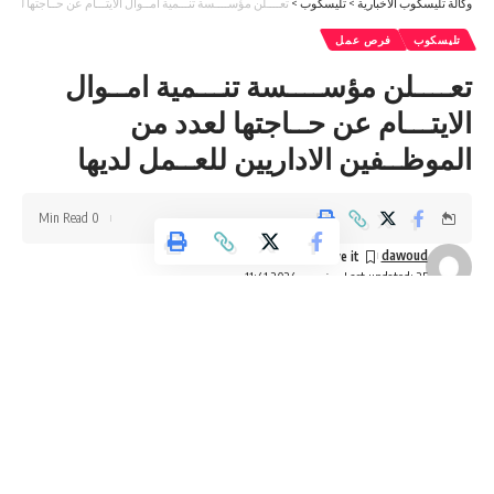
وكالة تليسكوب الاخبارية
>
تليسكوب
>
تعــــلن مؤســــسة تنـــمية امــوال الايتـــام عن حــاجتها لعدد
تليسكوب
فرص عمل
تعــــلن مؤســــسة تنـــمية امــوال
الايتـــام عن حــاجتها لعدد من
الموظــفين الاداريين للعــمل لديها
0 Min Read
dawoud
Last updated: 25 نوفمبر، 2024 11:41 م