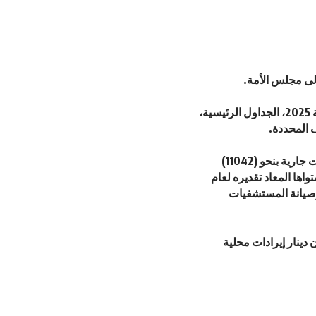
وتضمن مشروع الموازنة العامة لسنة 2025، مواد مشروع قانون الموازنة للسنة المالية 2025، الجداول الرئيسية،
وقدر مشروع القانون إجمالي النفقات العامة بما مقداره (12511) مليون دينار، منها نفقات جارية بنحو (11042)
و (1469) مليون دينار، وبارتفاع نسبته 16.5% عن مستواها المعاد تقديره لعام
 وصيانة المستشفيات
لإيرادات العامة بنحو (10233) مليون دينار، منها (9498) مليون دينار إيرادات محلية