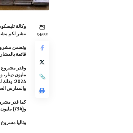
وكالة تليسكوب
ننشر لكم مشروع قانون الموازنة لسنة
SHARE
قائمة بالمشاريع الرأسمالية للأعوا
2024؛ وذ
والمدارس الحا
و(734) مليون دينار منحا خارجية.
وتاليا مشروع ق