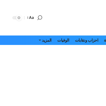
Aa
Font
Resizer
ة
احزاب ونقابات
الوفيات
المزيد