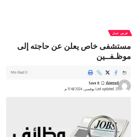
فرص عمل
مستشفى خاص يعلن عن حاجته إلى
موظـفــين
0 Min Read
dawoud
Last updated: 25 نوفمبر، 2024 11:48 م