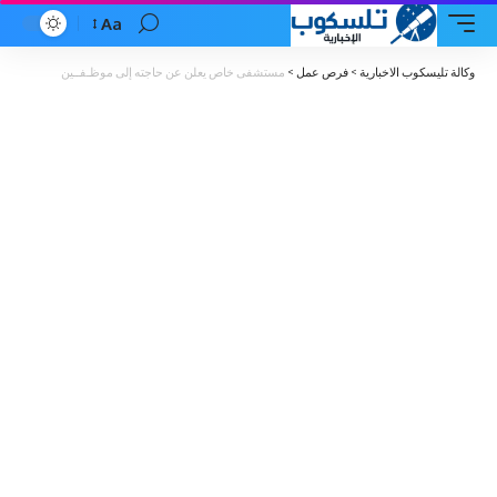
Aa
Font
Resizer
وكالة تليسكوب الاخبارية
>
فرص عمل
>
مستشفى خاص يعلن عن حاجته إلى موظـفــين