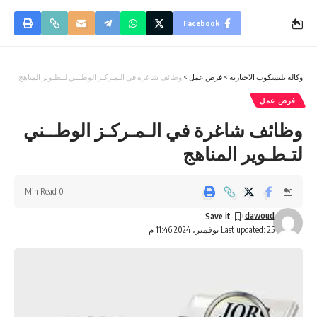
Facebook
وكالة تليسكوب الاخبارية
>
فرص عمل
>
وظائف شاغرة في الـمـركـز الوطــني لتـطـوير المناهج
فرص عمل
وظائف شاغرة في الـمـركـز الوطــني
لتـطـوير المناهج
0 Min Read
dawoud
Last updated: 25 نوفمبر، 2024 11:46 م