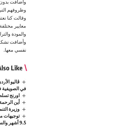
وأضافت بدون ش
وظروفهم التي 
وقالت كنا نعت
معايير مختلفة.
والمودة والترا
وأضافت نشكر ا
نفسي معها.
lso Like
ڤاليو الأر
في الصويفية ف
اورنج تسلط
أين الرحمة
وزيرة التن
توجيهات مل
9.5 أشهر والسلع الأساسية آمنة