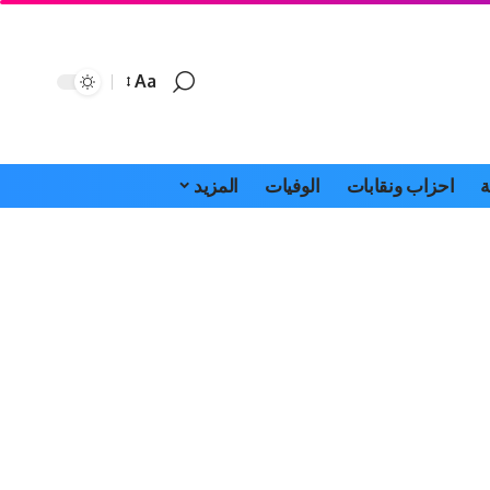
Aa
Font
Resizer
ة
احزاب ونقابات
الوفيات
المزيد