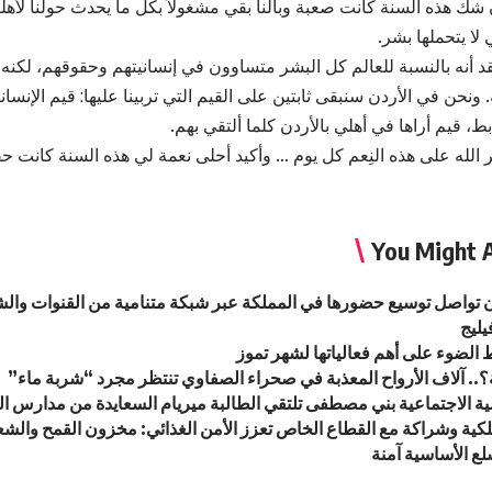
ك هذه السنة كانت صعبة وبالنا بقي مشغولاً بكل ما يحدث حولنا لأهل
لا يتحملها بشر.
قد أنه بالنسبة للعالم كل البشر متساوون في إنسانيتهم وحقوقهم، لكنه
 ونحن في الأردن سنبقى ثابتين على القيم التي تربينا عليها: قيم الإنسان
بط، قيم أراها في أهلي بالأردن كلما ألتقي بهم.
لله على هذه النِعم كل يوم … وأكيد أحلى نعمة لي هذه السنة كانت حف
You Might A
دن تواصل توسيع حضورها في المملكة عبر شبكة متنامية من القنوات والشر
يليج
 الضوء على أهم فعالياتها لشهر تموز
؟.. آلاف الأرواح المعذبة في صحراء الصفاوي تنتظر مجرد “شربة ماء”
مية الاجتماعية بني مصطفى تلتقي الطالبة ميريام السعايدة من مدارس ا
كية وشراكة مع القطاع الخاص تعزز الأمن الغذائي: مخزون القمح والشعي