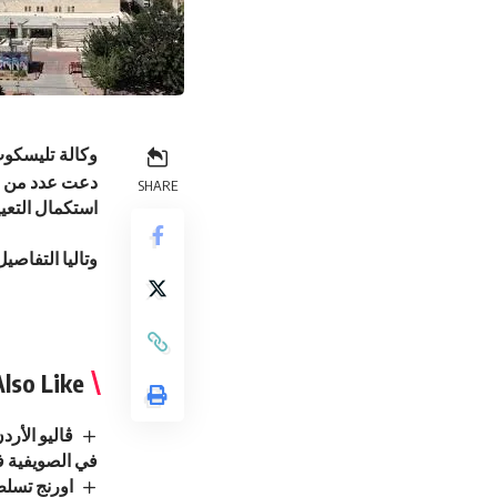
وكالة تليسكوب
دعت عدد من ال
SHARE
استكمال التعيي
وتاليا التفاصيل
lso Like
ڤاليو الأر
في الصويفية ف
اورنج تسلط