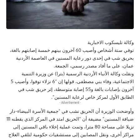
وكالة تليسكوب الاخبارية
توفي ستة أشخاص وأصيب 60 آخرون بينهم خمسة إصابتهم بالغة،
بحريق شب في إحدى دور رعاية المسنين في العاصمة الأردنية
عمان، على ما أفاد مصدر رسمي، الجمعة.
ونقلت وكالة الأنباء الأردنية الرسمية (بترا) عن وزيرة التنمية
الاجتماعية، وفاء بني مصطفى، قولها إن “6 نزلاء توفوا، وأصيب 5
آخرون بإصابات بالغة و55 إصابة متوسطة، إثر حريق شب في
الطابق الأول لمركز خاص لرعاية المسنين”.
- Advertisement -
وأوضحت الوزيرة أن الحريق نشب في “جمعية الأسرة البيضاء-دار
ضيافة المسنين” مضيفة أن “الحريق امتد في المركز الذي يقطنه 111
نزيلا على مساحة 80 مترا، وتمت عملية إخلاء باقي المسنين إلى
مراكز أخرى، ونقل المصابين إلى مستشفيات حكومية لتلقي العلاج