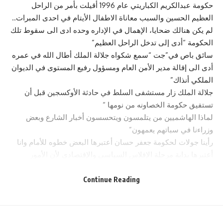
حكومة عبدالكريم الكباريتي عام 1996 أقيلت بأمر من الراحل
العظيم الحسين والسبب معاناة الاطفال الأيتام في احدى المبرات..
لم يكن هنالك ضحايا، الإهمال في الإداره وحده ادى الى سقوط تلك
الحكومة “أدى إلى تدخل الراحل العظيم”
سائق باص في”جت “سمع شكواه جلالة الملك أطال الله في عمره
أدى الى إقالة مدير الأمن العام ومسؤول رفيع المستوى في الديوان
الملكي أنذاك”
جلالة الملك زار مستشفى السلط في حادثة الأوكسجين قبل أن
تستفيق حكومة الخصاونه من نومها “
لماذا الهاشميين من يتلمسون ويتحسسون أخبار الشارع وبعض
وزراءنا في سباتهم يعمهون”
رأينا جولات لحكومة جعفر حسان أعتبرها البعض خطوه للأمام وانا
أعتبرها بداية مرحلة الإفلاس السياسي والإقتصادي لأن الأمور
بنتائجها ولست أعلم مالجدوى المرجوه من جولات عامه لا يرى فيها
ولايسمع الرئيس النبض الحقيقي للشارع وعندما أشار عليه أحدهم
Continue Reading
بالجولات ماذا كان يتوقع أن يسمع من موظف قطاع عام يقف أمام
رئيس الوزراء”
مكتب الرئيس دائمآ مشغول وهواتفهم “عالصامت”وأي وسيلة