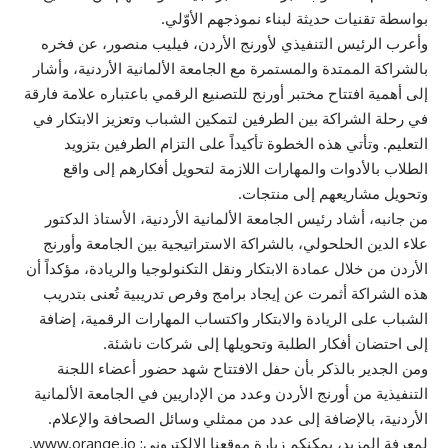
بواسطة تقنيات حديثة لبناء نموذجهم الأوّلي.
وأعرب الرئيس التنفيذي لأورنج الأردن، فيليب منصور، عن فخره
بالشراكة الممتدة والمستمرة مع الجامعة الألمانية الأردنية، وأشار
إلى أهمية افتتاح مختبر أورنج للتصنيع الرقمي باعتباره علامة فارقة
في رحلة الشراكة بين الطرفين لتمكين الشباب وتعزيز الابتكار في
التعليم. وتأتي هذه الخطوة تأكيداً على التزام الطرفين بتزويد
الطلاب بالأدوات والمهارات اللازمة لتحويل أفكارهم إلى واقع
وتحويل مشاريعهم إلى منتجات.
من جانبه، أشاد رئيس الجامعة الألمانية الأردنية، الأستاذ الدكتور
علاء الدين الحلحولي، بالشراكة الاستراتيجية بين الجامعة وأورنج
الأردن من خلال عمادة الابتكار ونقل التكنولوجيا والريادة، مؤكداً أن
هذه الشراكة أثمرت عن إيجاد برامج وفرص تدريبية تُعنى بتدريب
الشباب على الريادة والابتكار واكتساب المهارات الرقمية، إضافة
إلى احتضان أفكار الطلبة وتحويلها إلى شركات ناشئة.
ومن الجدير بالذكر بأن حفل الافتتاح شهد حضور أعضاء اللجنة
التنفيذية من أورنج الأردن وعدد من الإداريين في الجامعة الألمانية
الأردنية، بالإضافة إلى عدد من ممثلي وسائل الصحافة والإعلام.
لمعرفة المزيد، يمكنكم زيارة موقعنا الإلكتروني: www.orange.jo.