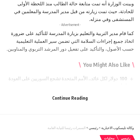
وبينت الوزارة أنه تمت متابعة حالة الطالب منذ اللحظة الأولى
للحادثة، حيث تمت زيارته من قبل مدير المدرسة والمعلمين في
المستشفى وفي منزله.
- Advertisement -
كما قام مدير التربية والتعليم بزيارة المدرسة للتأكيد على ضرورة
اتخاذ جميع إجراءات السلامة التي تضمن سير العملية التعليمية
حسب الأصول، والتأكيد على تفعيل دور المرشد التربوي والمناوبين.
You Might Also Like
100 دولار لكل عائد.. الأمم المتحدة تشجع السوريين على العودة
من لبنان
343 مشروعًا تتحرك.. الحكومة الاردنية تكشف حصاد 6 أشهر من
Continue Reading
التحديث الاقتصادي
الحكومة تعلن بدء أعمال تصميم تلفريك عمّان
الأردنيين يحصلون على قروض بنكية بقيمة 37 مليار دينار خلال
النصف الاول للعام 2026
مطعم في عمان يشعل نزاعًا قضائيًا.. وافد مصري يتهم شريكه
وكالة تليسكوب الاخبارية
>
رئيسي
>
السمرات رئيسا للنيابة العامة
بإبعاده عن الأردن
رئيسي
محليات