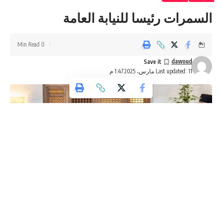
السمرات رئيسا للنيابة العامة
Sign Up For Daily Newsletter
0 Min Read
Be keep up! Get the latest breaking news delivered
straight to your inbox.
dawoud
Last updated: 11 مارس، 2025 1:47 م
[mc4wp_form]
By signing up, you agree to our
Terms of Use
and acknowledge the data practices in
our
Privacy Policy
. You may unsubscribe at any time.
Facebook