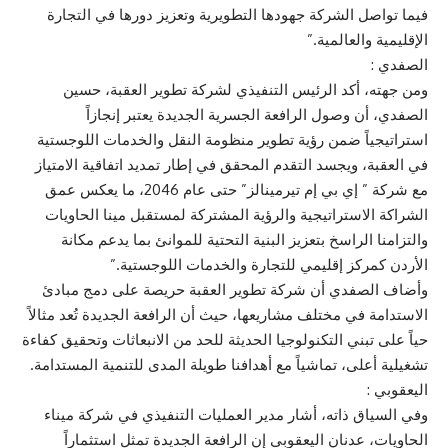
فيما تواصل الشركة جهودها التطويرية وتعزيز دورها في التجارة
الإقليمية والعالمية.”
الصفدي :
ومن جهته، أكد الرئيس التنفيذي لشركة تطوير العقبة، حسين
الصفدي، أن وصول الرافعة الجسرية الجديدة يعتبر إنجازاً
استراتيجياً ضمن رؤية تطوير منظومة النقل والخدمات اللوجستية
في العقبة، ويجسد التقدم المحقق في إطار تمديد اتفاقية الامتياز
مع شركة ” إي بي إم تيرمينالز” حتى عام 2046، ما يعكس عمق
الشراكة الاستراتيجية والرؤية المشتركة لمستقبل مينا الحاويات
والتزامنا الراسخ بتعزيز البنية التحتية للموانئ بما يدعم مكانة
الأردن كمركز إقليمي للتجارة والخدمات اللوجستية.”
وأضاف الصفدي أن شركة تطوير العقبة حريصة على دمج مبادئ
الاستدامة في مختلف مشاريعها، حيث أن الرافعة الجديدة تُعد مثالاً
حياً على تبني التكنولوجيا الحديثة للحد من الانبعاثات وتحقيق كفاءة
تشغيلية أعلى، تماشياً مع أهدافنا طويلة المدى للتنمية المستدامة.
اليعقوبي :
وفي السياق ذاته، أشار مدير العمليات التنفيذي في شركة ميناء
الحاويات، عدنان اليعقوبي إن الرافعة الجديدة تمثل استثماراً