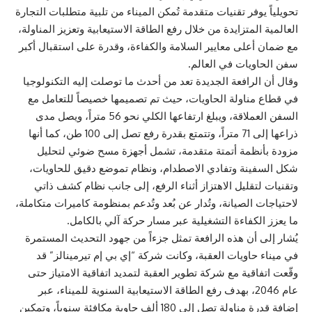
تحويلياً يوفر تقنيات متقدمة تُمكن الميناء من تلبية متطلبات التجارة
العالمية المتزايدة من خلال رفع الطاقة الاستيعابية وتعزيز المناولة،
مع ضمان أعلى معايير السلامة والكفاءة، وقدرة على استقبال أكبر
سفن الحاويات في العالم.
وقال أن الرافعة الجديدة تعد من أحدث ما توصلت إليه التكنولوجيا
في قطاع مناولة الحاويات، حيث تم تصميمها خصيصاً للتعامل مع
السفن العملاقة، ويبلغ ارتفاعها الكلي نحو 56 متراً، ويصل مدى
ذراعها إلى 71 متراً، وتتمتع بقدرة رفع تصل إلى 100 طن، كما أنها
مزودة بأنظمة أتمتة متقدمة، تشمل أجهزة مسح ضوئي لتحليل
شكل السفينة وتفادي الاصطدام، ونظام تموضع دقيق للحاويات،
وتقنيات لتقليل الاهتزاز أثناء الرفع، إلى جانب نظام كشف ذاتي
لاحتياجات الصيانة، وتُدار عن بُعد وتُدعم بمنظومة كاميرات متكاملة،
ما يعزز الكفاءة التشغيلية عبر مسار حركة آلي بالكامل.
يُشار إلى أن هذه الرافعة تمثل جزءاً من جهود التحديث المستمرة
في ميناء حاويات العقبة، وكانت شركة “إي بي إم تيرمينالز” قد
وقّعت اتفاقية مع شركة تطوير العقبة لتمديد اتفاقية الامتياز حتى
عام 2046، بهدف رفع الطاقة الاستيعابية السنوية للميناء، عبر
إضافة قدرة مناولة تصل إلى 180 ألف حاوية مكافئة سنوياً، وتمكين