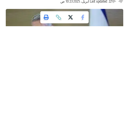
Last updated: 22 أبريل، 2025 10:23 ص
وكالة تليسكوب الاخبارية
قال رئيس حزب الديمقراطيين يائير غولان بمظاهرة تل أبيب :
نتنياهو خطر واضح ومباشر على أمننا.
يجب اعتقال نتنياهو واستجوابه بشأن الأمور الخطيرة التي كشفها
رئيس الشاباك.
- Advertisement -