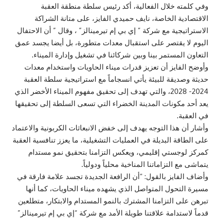
وفي كلمته خلال الفعالية، أكد رئيس سلطة منطقة العقبة
الاقتصادية الخاصة، نايف حميدي الفايز، على متانة الشراكة
الاستراتيجية مع شركة ” إي بي إم تيرمينالز” ، وقال ” أن الاحتفال
اليوم لا يقتصر على استقبال معدات متطورة، بل أيضا يجسد عمق
التعاون المستمر بينا وبين شركائنا في تشغيل وإدارة الميناء.
وأوضح الفايز أن تعزيز قدرات ميناء الحاويات واستخدام معدات
حديثة وصديقة للبيئة يأتي انسجاماً مع استراتيجية سلطة العقبة
2024- 2028، والتي تهدف إلى تحقيق مفهوم الميناء الأخضر الذي
يعد أحد مكونات المدينة الخضراء التي تسعى السلطة إلى تحقيقها
في العقبة.
وأشار أن هذا التوجه يهدف إلى خفض الانبعاثات الكربونية والاعتماد
على الطاقة البديلة في العمليات التشغيلية، ما يعزز تنافسية العقبة
كمركز لوجستي إقليمي، ويعكس التزامنا بتحقيق نمو مستدام
يتماشى مع التزاماتنا المناخية محلياً ودولياً.
وأضاف الفايز بالقول: “أن الرافعة الجديدة تجسد علامة فارقة في
مسيرة التحول المتواصل الذي يشهده ميناء الحاويات، كما أنها
تبرهن على التزامنا المشترك بالنمو المستدام والابتكار، متطلعين
قدماً لاستدامة علاقتنا طويلة الأمد مع شركة “إي بي إم تيرمينالز”