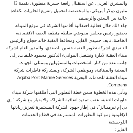
والمشرق العربي، عن استقبال رافعة جسرية متطورة، بقيمة 13
مليون دولار أمريكي، والمخصصة لتحميل وتفريغ الحاويات بكفاءة
عالية بين السفن والرصيف.
جاء ذلك خلال فعالية احتفالية أقامتها الشركة في موقع الميناء،
بحضور رئيس مجلس مفوضي سلطة منطقة العقبة الاقتصادية
الخاصة، نايف حميدي الفايز، ومحافظ العقبة خالد حجاج والرئيس
التنفيذي لشركة تطوير العقبة حسين الصفدي، والمدير العام لشركة
ميناء العقبة لادارة وتشغيل الموانيء الدكتور محمود خليفات، إلى
جانب عدد من كبار الشخصيات والمسؤولين وممثلي الجهات
المعنية والمينائية، وموظفي الشركة، وبمشاركة قاطرات شركة
ميناء العقبة للخدمات البحرية Aqaba Port Marine Services
Company.
وتأتي هذه الخطوة ضمن خطة التطوير التي أطلقتها شركة ميناء
حاويات العقبة، عقب تمديد اتفاقية الشراكة والامتياز مع شركة ” إي
بي إم تيرمينالز”، في إطار جهود الشركة المستمرة لتعزيز ريادتها
الإقليمية ومواكبة التطورات المتسارعة في قطاع الخدمات
اللوجستية.
الفايز :