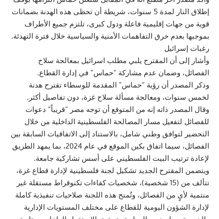
إطلاق النار لمدة 5 سنوات، شريطة أن تحظى هذه الهدنة بضمانات
قوية من جهات إقليمية فاعلة ودول كبرى، تلتزم جميع الأطراف
بموجبها بعدم خرق التفاهمات الأمنية والسياسية خلال فترة التهدئة.
رغبات إسرائيل
وأشار إلى أن المقترح يلبي مطلب اسرائيل بمعالجة سلاح
الفصائل، وضمان عدم مشاركة “حماس” في إدارة القطاع.
وذكر المصدر أن رؤية “حماس” المقدمة للوسطاء تقترح هدنة
لخمس سنوات، ومعالجة مسألة سلاح غزة، دون تفاصيل أكثر.
وقال المصدر ذاته إنه من المتوقع أن توجه مصر “قريباً” دعوات
للفصائل لتفعيل مسار المصالحة الفلسطينية الداخلية من خلال
التحضير لتوافق وطني شامل، بالاستناد إلى الاتفاقيات السابقة بين
الفصائل، سيما اتفاق بكين الموقع في عام 2024، بما يمهد الطريق
لإعادة ترتيب البيت الفلسطيني على أسس تشاركية جامعة.
ويتضمن المقترح الجديد تشكيل لجنة فلسطينية لإدارة قطاع غزة،
تتألف من (15 شخصية)، شخصيات كفاءات تكنوقراط مستقلة غير
منتمية لأيٍ من الفصائل، وتُمنح هذه اللجنة صلاحيات تنفيذية كاملة
لإدارة الشؤون اليومية للقطاع على مختلف المستويات الإدارية