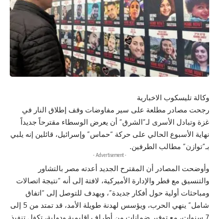
وكالة تليسكوب الاخبارية
رجحت مصادر مطلعة على سير مفاوضات وقف إطلاق النار في
غزة وتبادل الأسرى لـ”الشرق” أن يعرض الوسطاء مقترحاً جديداً
نهاية الأسبوع الحالي على حركة “حماس” وإسرائيل، قائلين إنه يلبي
بـ”توازن” مطالب الطرفين.
- Advertisement -
وأوضحت المصادر أن المقترح الجديد أعدته مصر بالتشاور
والتنسيق مع قطر والإدارة الأميركية، لافتة إلى أنه “نتيجة اتصالات
ومباحثات أولية حول أفكار جديدة”، ويهدف للتوصل إلى “اتفاق
شامل” ينهي الحرب، ويؤسس لهدنة طويلة الأمد، قد تمتد من 5 إلى
7 سنوات، مع توفير ضمانات من أطراف إقليمية ودولية، تكفل تنفيذ