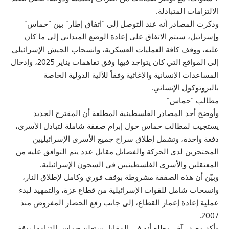
الالتزامات المتبادلة.
وذكرت المصادر أنه عند التوصل إلى “اتفاق إطار” بين “حماس”
وإسرائيل، سيتم الاتفاق على إعادة الوضع الميداني إلى ما كان
عليه، ووقف كافة العمليات العسكرية، وانسحاب الجيش الإسرائيلي
إلى المواقع التي كان يتواجد فيها وفق تفاهمات يناير 2025، وإدخال
المساعدات الإنسانية والإغاثية وفقاً للآلية الدولية الخاصة
بالبروتوكول الإنساني.
مطالب “حماس”
وأوضح أحد المصادر الفلسطينية المطلعة أن المقترح الجديد
يستجيب لمطالب حماس حول إبرام صفقة شاملة لتبادل الأسرى،
دفعة واحدة، وتشمل إطلاق سراح جميع الأسرى الإسرائيليين
المحتجزين لدى الحركة والفصائل مقابل عدد يتم التوافق عليه من
المعتقلين والأسرى الفلسطينيين في السجون الإسرائيلية.
وبيّن أن هذه الصفقة مشروطة بوقف فوري وكامل لإطلاق النار،
وانسحاب شامل للقوات الإسرائيلية من قطاع غزة، والتمهيد لبدء
عملية إعادة إعمار القطاع، إلى جانب رفع الحصار المفروض منذ
2007.
وأكد مصدر آخر مطلع أنه في المقابل ستعلن حماس التزامها بوقف