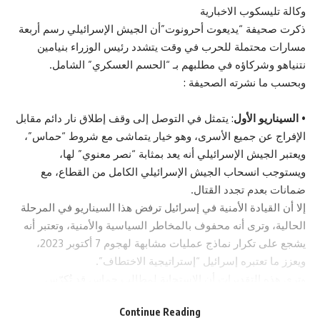
وكالة تليسكوب الاخبارية
ذكرت صحيفة “يديعوت أحرونوت”أن الجيش الإسرائيلي رسم أربعة
مسارات محتملة للحرب في وقت يتشدد رئيس الوزراء بنيامين
نتنياهو وشركاؤه في مطلبهم بـ “الحسم العسكري” الشامل.
وبحسب ما نشرته الصحيفة :
•
السيناريو الأول
: يتمثل في التوصل إلى وقف إطلاق نار دائم مقابل
الإفراج عن جميع الأسرى، وهو خيار يتماشى مع شروط “حماس”،
ويعتبر الجيش الإسرائيلي أنه يعد بمثابة “نصر معنوي” لها،
ويستوجب انسحاب الجيش الإسرائيلي الكامل من القطاع، مع
ضمانات بعدم تجدد القتال.
إلا أن القيادة الأمنية في إسرائيل ترفض هذا السيناريو في المرحلة
الحالية، وترى أنه محفوف بالمخاطر السياسية والأمنية، وتعتبر أنه
يشجع على تكرار نماذج عمليات مشابهة لهجوم 7 أكتوبر 2023،
ويعزز ما تعتبره إسرائيل “إستراتيجية الاختطاف”.
وترى هذه التقديرات أن الاستجابة لمطالب حماس قد تُكرّس
استخدام الاختطاف كأداة ضغط إستراتيجية في المستقبل، ليس
Continue Reading
فقط لتحرير أسرى، كما كان الحال قبل 7 أكتوبر 2023، بل لفرض