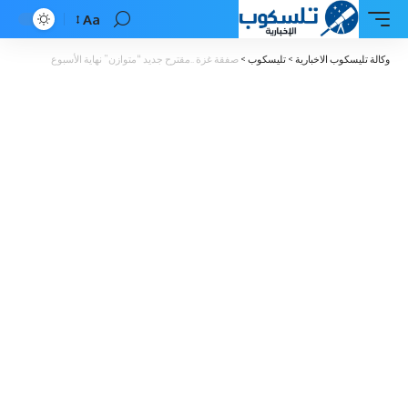
Aa
Font
Resizer
وكالة تليسكوب الاخبارية
>
تليسكوب
>
صفقة غزة ..مقترح جديد “متوازن” نهاية الأسبوع