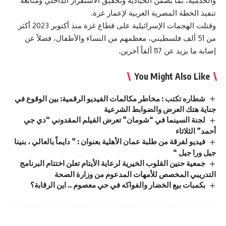
والخدمية، بما يضمن الحيادية وتحقيق الاستقرار الداخلي ومتابعة
تنفيذ الخطة المصرية العربية لإعمار غزة.
وقتلت الهجمات الإسرائيلية على قطاع غزة منذ أكتوبر 2023 أكثر
من 51 ألف فلسطيني، معظمهم من النساء والأطفال، فضلاً عن
إصابة ما يزيد عن 117 ألفاً آخرين.
You Might Also Like
شطاره تكتب : مخاطر مكالمات الفيديو الرقمية: بين الوقوع في
جناية هتك العرض والضوابط الشرعية
لجنة السينما في “شومان” تعرض الفيلم المقدوني “دي جي
أحمد” الثلاثاء
فيديو لفرقة من طلبة عمان الأهلية بعنوان : ” دايماً بالعالي ، بنينا
جيل ورا جيل “
جمعية حنين القلوب الخيرية لرعاية الأيتام تعلن اختتام البرنامج
التدريبي المخصص للأمهات المدعوم من وزارة الصحة
بكمبات بيع الخضار والفواكه في حي معصوم .. اين الرقابة؟