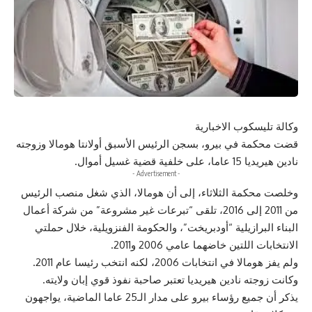
وكالة تليسكوب الاخبارية
قضت محكمة في بيرو، بسجن الرئيس الأسبق أولانتا هومالا وزوجته
نادين هيريديا 15 عاما، على خلفية قضية غسيل أموال.
- Advertisement -
وخلصت محكمة الثلاثاء، إلى أن هومالا، الذي شغل منصب الرئيس
من 2011 إلى 2016، تلقى “تبرعات غير مشروعة” من شركة أعمال
البناء البرازيلية “أودبريخت”، والحكومة الفنزويلية، خلال حملتي
الانتخابات اللتين خاضهما عامي 2006 و2011.
ولم يفز هومالا في انتخابات 2006، لكنه انتخب رئيسا عام 2011.
وكانت زوجته نادين هيريديا تعتبر صاحبة نفوذ قوي إبان ولايته.
يذكر أن جميع رؤساء بيرو على مدار الـ25 عاما الماضية، يواجهون