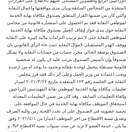
الزراعيين الرابع والعشرين المشتكى عليهم بالاطلاع على القرارات
المتخذة من المجالس السابقة وبيان مدى موافقتها واعمال النقابة
والتي كان من ضمنها القرار المتعلق بصندوق مكافاة نهاية الخدمة
لموظفي النقابة فقد تم الحصول على استشارة قانونية من محامي
النقابة حول مدى جواز إيقاف العمل بصندوق مكافاة نهاية الخدمة
لموظفي النقابة حتى لا يتم ترتيب التزامات مالية كبيرة على النقابة
ووقف الهدر المستقبلي لاموال النقابة حيث جاء الرأي القانوني بان
الصندوق بوضعه الحالي مجرد حساب من حسابات النقابة ولا يشكل
صندوقاً وإن تأسيس الصندوق يترتب عليه ان يكون له شخصية
قانونية مستقلة يتحمل لوحدة نفقاته وبحدود ما يوجد له من ارصدة
ويجب اعتماده من وزير العمل وعلى اثر ذلك فقد قرر مجلس
النقابة في الجلسة رقم ١٢٣ المنعقدة بتاريخ ۲۰۲۱/۳/۲۲ اصدار
تعليمات مكافاة نهاية الخدمة لموظفي نقابة المهندسين الزراعيين
وإلغاء التعليمات السابقة ، وقد كان من ضمن التعليمات المعدلة
استحقاق الموظف مكافاة نهاية الخدمة في حال الموافقة على
تجميد عضويته في الصندوق على ان تحدد اللجنة زمن والية الصرف
وتعديل نسبة الاقتطاع من اجر الموظف اعتبارا من ٢٠٢١/٤/١ وفق
ما يلي ، خدمة العضو لا تزيد عن ست سنوات نسبة الاقتطاع ٢%، و