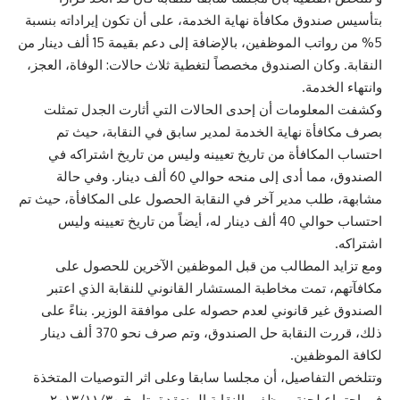
بتأسيس صندوق مكافأة نهاية الخدمة، على أن تكون إيراداته بنسبة
5% من رواتب الموظفين، بالإضافة إلى دعم بقيمة 15 ألف دينار من
النقابة. وكان الصندوق مخصصاً لتغطية ثلاث حالات: الوفاة، العجز،
وانتهاء الخدمة.
وكشفت المعلومات أن إحدى الحالات التي أثارت الجدل تمثلت
بصرف مكافأة نهاية الخدمة لمدير سابق في النقابة، حيث تم
احتساب المكافأة من تاريخ تعيينه وليس من تاريخ اشتراكه في
الصندوق، مما أدى إلى منحه حوالي 60 ألف دينار. وفي حالة
مشابهة، طلب مدير آخر في النقابة الحصول على المكافأة، حيث تم
احتساب حوالي 40 ألف دينار له، أيضاً من تاريخ تعيينه وليس
اشتراكه.
ومع تزايد المطالب من قبل الموظفين الآخرين للحصول على
مكافآتهم، تمت مخاطبة المستشار القانوني للنقابة الذي اعتبر
الصندوق غير قانوني لعدم حصوله على موافقة الوزير. بناءً على
ذلك، قررت النقابة حل الصندوق، وتم صرف نحو 370 ألف دينار
لكافة الموظفين.
وتتلخص التفاصيل، أن مجلسا سابقا وعلى اثر التوصيات المتخذة
في اجتماع لجنة موظفي النقابة المنعقدة بتاريخ ۲۰۱۳/۱۱/۳۰