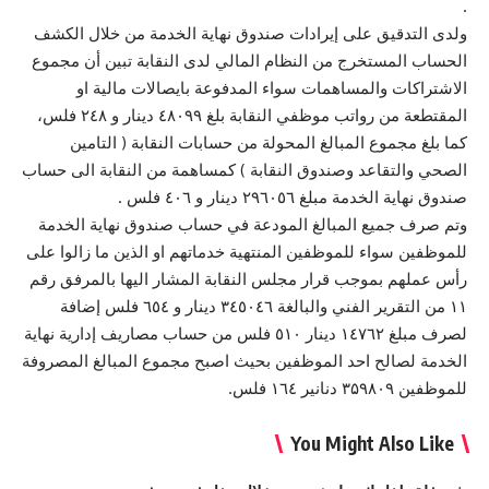
.
ولدى التدقيق على إيرادات صندوق نهاية الخدمة من خلال الكشف
الحساب المستخرج من النظام المالي لدى النقابة تبين أن مجموع
الاشتراكات والمساهمات سواء المدفوعة بايصالات مالية او
المقتطعة من رواتب موظفي النقابة بلغ ٤۸۰۹۹ دينار و ٢٤٨ فلس،
كما بلغ مجموع المبالغ المحولة من حسابات النقابة ( التامين
الصحي والتقاعد وصندوق النقابة ) كمساهمة من النقابة الى حساب
صندوق نهاية الخدمة مبلغ ٢٩٦٠٥٦ دينار و ٤٠٦ فلس .
وتم صرف جميع المبالغ المودعة في حساب صندوق نهاية الخدمة
للموظفين سواء للموظفين المنتهية خدماتهم او الذين ما زالوا على
رأس عملهم بموجب قرار مجلس النقابة المشار اليها بالمرفق رقم
۱۱ من التقرير الفني والبالغة ٣٤٥٠٤٦ دينار و ٦٥٤ فلس إضافة
لصرف مبلغ ١٤٧٦٢ دينار ٥١٠ فلس من حساب مصاريف إدارية نهاية
الخدمة لصالح احد الموظفين بحيث اصبح مجموع المبالغ المصروفة
للموظفين ۳۵۹۸۰۹ دنانير ١٦٤ فلس.
You Might Also Like