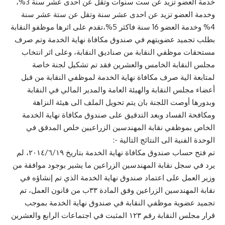
خدمة العضو تزيد عن ست سنوات وتقل عن احدى عشر سنة 3%،
وخدمة العضو تزيد عن احدى عشر سنة وتقل عن ستة عشر سنة
4% وخدمة العضو 16 سنة فاكثر 5%،تقدم على اثرها موظفو النقابة
بطلب تجميد عضويتهم في صندوق مكافاة نهاية الخدمة وتم صرف
مستحقات موظفي النقابة من صناديق النقابة، وعلى اثر انتخاب
مجلس النقابة الخامس والعشرين فقد تم تشكيل لجنة خاصة
لمتابعة الية صرف مكافاة نهاية الخدمة لموظفي النقابة من قبل
أعضاء مجلس النقابة والهيئة العامة والمدير المالي في النقابة
وبدورها أوصت اللجنة بان يتم تحويل الملف الى هيئة النزاهة
ومكافحة الفساد وبعد التدقيق على صندوق مكافاة نهاية الخدمة
الخاص بموظفي نقابة المهندسين الزراعيين خلص المدقق في
الوحدة الفنية الى النتائج التالية -:
تم فتح حساب صندوق مكافاة نهاية الخدمة بتاريخ ٢٠١٤/٦/١٩، لم
يرد في سجل نقابة المهندسين الزراعين ما يشير بوجود موافقة من
وزير العمل على اعتماد صندوق نهاية الخدمة الذي تم إنشاؤه في
نقابة المهندسين الزراعين وفق المادة ٣٣ب من قانون العمل، تم
تجميد عضوية موظفي النقابة في صندوق نهاية الخدمة بموجب
قرار مجلس النقابة رقم ۱۲۳ المثبت في اجتماعات الرابع والعشرين