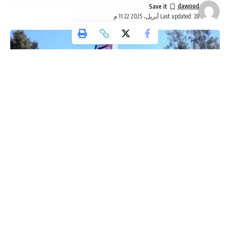
dawoud
وقد أبدى الزوّار من الجزائر والدول المجاورة اهتماماً خاصاً بالتنوّع
Last updated: 28 أبريل، 2025 11:22 م
الكبير الذي يُقدمه المنتج السياحي الأردني، بما في ذلك السياحة
العلاجية، الاستشفائية، الدينية، والتاريخية.
يشار إلى أن المعرض الدولي للسياحة في الجزائر يمثل منصة مهمة
لاجتماع الخبراء والمختصين في قطاع السياحة، ويهدف إلى تسليط
الضوء على أبرز الوجهات السياحية العالمية، بما في ذلك الأردن
الذي أثبت نفسه كوجهة سياحية عالميّة في المنطقة.
وكالة تليسكوب الاخبارية
أكد مدير إدارة الإشراف والتدريب التربوي في وزارة التربية
والتعليم، الدكتور محمد المومني، أن قرار تأنيث الكوادر التعليمية