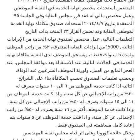
المتضمن استحداث مخصص نهاية الخدمة في النقابة للموظفين
وعمل مخصص مالي له فقد قرر مجلس النقابة وفي الجلسة ٩٥
المنعقدة بتاريخ ٢٠١٤/٤/٧ استحداث صندوق مكافاة نهاية الخدمة
لموظفي النقابة وقد تضمن القرار ٢٣ المتخذ بذات التاريخ
التعليمات التالية، عمل مخصص لصندوق نهاية الخدمة من الإيرادات
التالية , 15000 من إيرادات النقابة المتفرقة، ٢% من راتب الموظف
ولمدة 5 سنوات فقط٠، ويستحق الموظف لدى النقابة مكافاة نهاية
الخدمة في الحالات التالية، عند الاستقالة بعد موافقة المجلس، عند
العجز المانع من العمل، ولورثة الموظف الشرعيين عند الوفاة،
وبحسب تعليمات الصندوق تحسب المكافأة بناء على الشرائح
التالية اذا كانت خدمة الموظف من ٦ الى ١٠ سنوات يصرف له
٣٠% من راتبه الإجمالي عن كل سنة، و اذا كانت خدمة الموظف من
١١ الى ١٥ سنوات يصرف له ٤٠% من راتب الإجمالي عن كل سنة،
واذا كانت خدمة الموظف أكثر من ١٦ سنة يصرف له ٥٠% من راتب
الإجمالي عن كل سنة، و اذا قلت خدمة الموظف عن ٥ سنوات يتم
إعادة كامل مساهمته في الصندوق فقط .
وخلال جائحة كورونا وعلى اثر قيام مجلس نقابة المهندسين