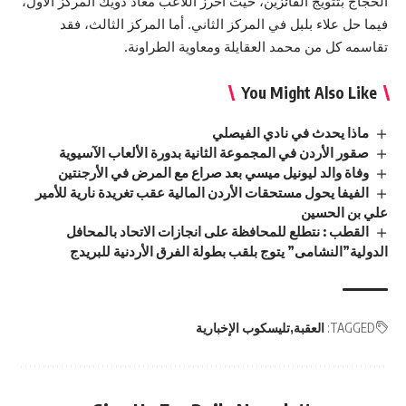
الحجاج بتتويج الفائزين، حيث أحرز اللاعب معاذ دويك المركز الأول،
فيما حل علاء بلبل في المركز الثاني. أما المركز الثالث، فقد
تقاسمه كل من محمد العقايلة ومعاوية الطراونة.
You Might Also Like
ماذا يحدث في نادي الفيصلي
صقور الأردن في المجموعة الثانية بدورة الألعاب الآسيوية
وفاة والد ليونيل ميسي بعد صراع مع المرض في الأرجنتين
الفيفا يحول مستحقات الأردن المالية عقب تغريدة نارية للأمير
علي بن الحسين
القطب : نتطلع للمحافظة على انجازات الاتحاد بالمحافل
الدولية”النشامى” يتوج بلقب بطولة الفرق الأردنية للبريدج
TAGGED:
العقبة
تليسكوب الإخبارية