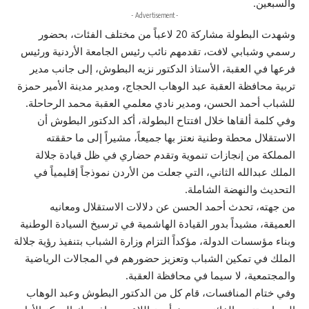
والسبعين.
- Advertisement -
وشهدت البطولة مشاركة 20 لاعباً من مختلف الفئات، بحضور
رسمي وشبابي لافت، تقدمهم نائب رئيس الجامعة الأردنية ورئيس
فرعها في العقبة، الأستاذ الدكتور نزيه البطوش، إلى جانب مدير
تربية محافظة العقبة عبد الوهاب الحجاج، ومدير مدينة الأمير حمزة
للشباب أحمد الحسن، ومدير نادي معلمي العقبة محمد الرحاحلة.
وفي كلمة ألقاها خلال افتتاح البطولة، أكد الدكتور البطوش أن
الاستقلال محطة وطنية نعتز بها جميعاً، مشيراً إلى ما حققته
المملكة من إنجازات تنموية وتقدم حضاري في ظل قيادة جلالة
الملك عبدالله الثاني، التي جعلت من الأردن نموذجاً إقليمياً في
التحديث والنهضة الشاملة.
من جهته، تحدث أحمد الحسن عن دلالات الاستقلال ومعانيه
العميقة، مشيداً بدور القيادة الهاشمية في ترسيخ السيادة الوطنية
وبناء مؤسسات الدولة، مؤكداً التزام وزارة الشباب بتنفيذ رؤية جلالة
الملك في تمكين الشباب وتعزيز حضورهم في المجالات الرياضية
والمجتمعية، لا سيما في محافظة العقبة.
وفي ختام المنافسات، قام كل من الدكتور البطوش وعبد الوهاب