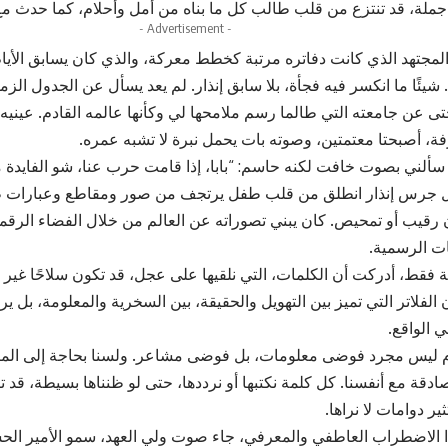
ملة، قد تنتزع من قلب طالب كل ما بناه من أمل وأحلام، كما حدث مع 
- Advertisement -
لمجتهد الذي كانت دفاتره مرتبة كخطط معركة، والذي كان يسابق الأيام 
. شيئًا ما انكسر فيه فجأة، بلا سابق إنذار. لم يعد يسأل عن الجدول الزمن
حتى عن جامعته التي طالما رسم ملامحها لي وكأنها عالمه القادم. عينيه، ا
ة، أصبحتا معتمتين، وصوته بات يحمل نبرة لا تشبه عمره.
سألني بصوت خافت لكنه حاسم: “بابا، إذا قامت حرب عنا، شو الفايدة 
ا، بل جرس إنذار انطلق من قلب طفل يرتجف من صور ومقاطع وعبارات 
رقيب أو تمحيص. كان يبني تصوراته عن العالم من خلال الفضاء الرقمي،
ات الرسمية.
 فقط، أدركت أن الكلمات، التي نلقيها على عجل، قد تكون سلاحًا غير م
 الفلاتر التي تميز بين التهويل والحقيقة، بين السخرية والمعلومة، بل 
ي الواقع.
م ليس مجرد فوضى معلومات، بل فوضى مشاعر. ولسنا بحاجة إلى المزي
ادقة مع أنفسنا. كل كلمة نكتبها أو نرددها، حتى لو ظنناها بسيطة، قد 
ير دوامات لا نراها.
الاضطراب العاطفي والمعرفي، جاء صوت ولي العهد، سمو الأمير الحس