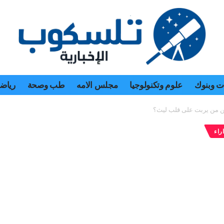
 وبنوك
علوم وتكنولوجيا
مجلس الامه
طب وصحة
رياض
ن من يربت على قلب ليث؟
راء