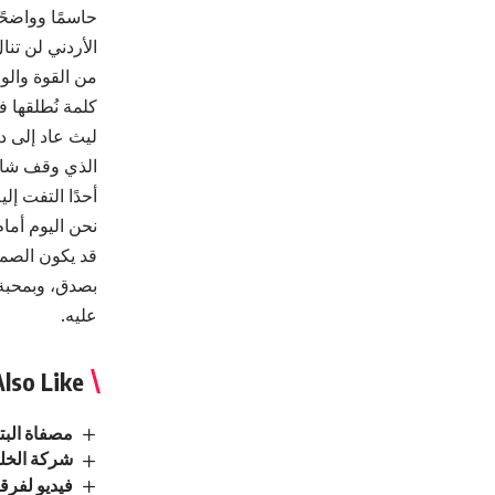
حاسمًا وواضحً
الأردني لن تنا
من القوة والوض
كلمة نُطلقها 
ليث عاد إلى د
الذي وقف شامخ
أحدًا التفت إل
نحن اليوم أمام
قد يكون الصمت
بصدق، وبمحبة.
عليه.
lso Like
مصفاة البترول الأردنية تحقق 1
شركة الخلي
فيديو لفرقة