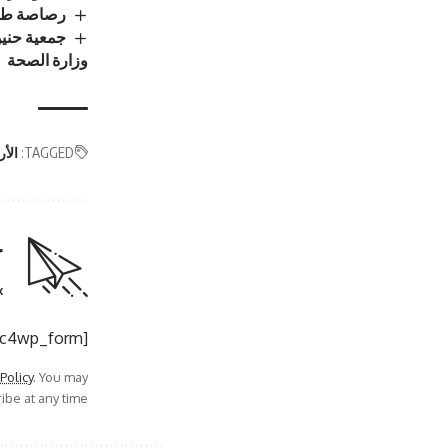
رصاصة طائش
جمعية حنين
وزارة الصحة
TAGGED:
الأر
r
.
[mc4wp_form]
 Policy
. You may
be at any time.