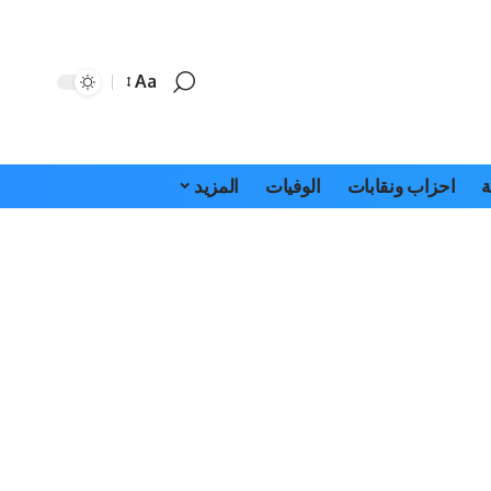
Aa
Font
Resizer
ة
احزاب ونقابات
الوفيات
المزيد