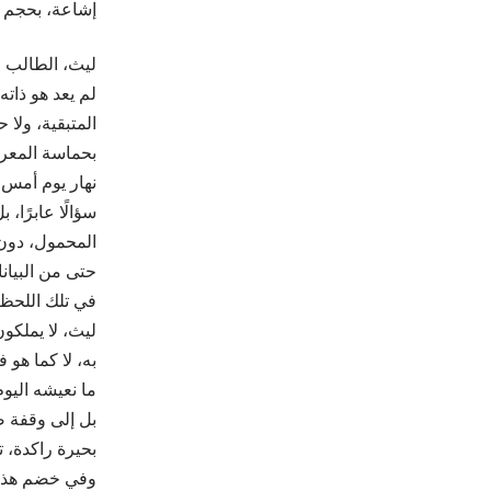
إشاعة، بحجم ج
ليث، الطالب ا
لم يعد هو ذاته
المتبقية، ولا 
بحماسة المعرف
نهار يوم أمس 
سؤالًا عابرً
المحمول، دون 
حتى من البيان
في تلك اللحظة
ليث، لا يملكون
به، لا كما هو ف
ما نعيشه اليو
بل إلى وقفة ص
بحيرة راكدة، تث
وفي خضم هذا 