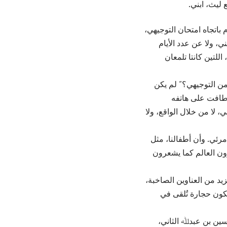
ليث، ابني.
باتجاه امتحان التوجيهي،
ي، ولا عن عدد الأيام
للتين كانتا تلمعان
من التوجيهي؟” لم يكن
طافت على هاتفه
 لا من خلال الواقع، ولا
رئي. وأن أطفالنا، مثل
يرون العالم كما يشعرون
د من العناوين الصاخبة،
تكون حجارة تُلقى في
ين بن عبدﷲ الثاني،