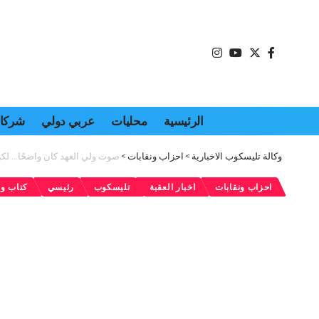
الرئيسية
محليات
عربي دولي
شركات
وكالة تليسكوب الاخبارية
>
احزاب ونقابات
>
صوت ولي العهد كان واضحًا… لك
احزاب ونقابات
اخبار العقبة
تليسكوب
رئيسي
كتاب وا