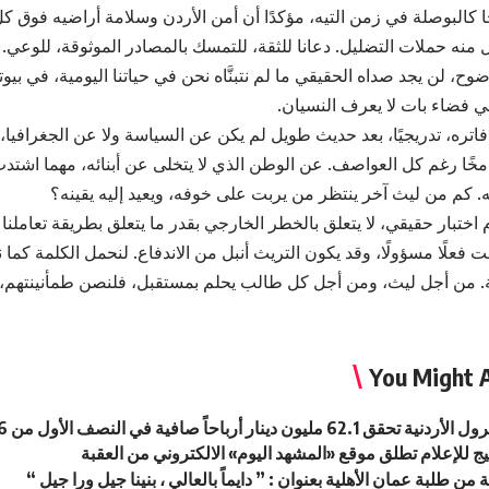
ا كالبوصلة في زمن التيه، مؤكدًا أن أمن الأردن وسلامة أراضيه فوق ك
ل منه حملات التضليل. دعانا للثقة، للتمسك بالمصادر الموثوقة، للوعي.
وح، لن يجد صداه الحقيقي ما لم نتبنَّاه نحن في حياتنا اليومية، في بيوت
في فضاء بات لا يعرف النسيان.
فاتره، تدريجيًا، بعد حديث طويل لم يكن عن السياسة ولا عن الجغرافيا، 
ًا رغم كل العواصف. عن الوطن الذي لا يتخلى عن أبنائه، مهما اشتدت 
يه. كم من ليث آخر ينتظر من يربت على خوفه، ويعيد إليه يقينه؟
 اختبار حقيقي، لا يتعلق بالخطر الخارجي بقدر ما يتعلق بطريقة تعاملن
 فعلًا مسؤولًا، وقد يكون التريث أنبل من الاندفاع. لنحمل الكلمة كما
 من أجل ليث، ومن أجل كل طالب يحلم بمستقبل، فلنصن طمأنينتهم، لأ
You Might A
62. مليون دينار أرباحاً صافية في النصف الأول من 2026
ج للإعلام تطلق موقع «المشهد اليوم» الالكتروني من العقبة
 من طلبة عمان الأهلية بعنوان : ” دايماً بالعالي ، بنينا جيل ورا جيل “