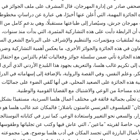
حفي صادر عن إدارة المهرجان، قال المشرف على ملف الجوائز في الر
 الجائزة المهمة، التي أُعلن عنها أخيرًا، هي عبارة عن دراساتٍ مخطوطة
هرجان جرش، وسيُصار إلى طباعتها مستقبلًا، وهي بدعمٍ كامل من ال
ن الرابطة دأبت على هذه التشاركية المثمرة، التي بدأت منذ سنوات، م
افية لملتقيات ومؤتمرات، والتنظيم والإشراف على البرنامج الشعري ال
تعاون في هذه الجائزة والجوائز الأخرى، ما يعكس أهمية التشاركية وضرو
ه الجائزة تأتي ضمن سلسلة جوائز وفعاليات تُقام بالتزامن مع احتفال ال
هدف إلى تكريم غالب هلسا، والتعريف بجهود هذا المُبدع الأردني الذي أثرى ا
كر، وعلم النفس، وفي القصة والرواية، بالإضافة إلى إسهاماته في الدرا
ية هذه الجائزة على الصعيد المحلي، في أنها تُلقي الضوء على جماليّات
خذه مساحةً من الوعي والاشتباك مع القضايا القومية والوطنية.
ان تجلّى بجمالية فائقة في مختلف أعمال هلسا السردية، مستفيدًا بشكل
ان” للفيلسوف الفرنسي غاستون باشلار؛ فالمكان عند غالب هلسا هو دا
ر، والسعي نحو التغيير واستعادة الوعي. كما تبرز في كتاباته النوستالجي
لي، خاصةً لقريته “ماعين”، التي عاش فيها وكتب عن تجلياتها وطقوسها.
الأعمال البارزة التي تجسد المكان في أدب هلسا بوضوح، هي: مجموعته 