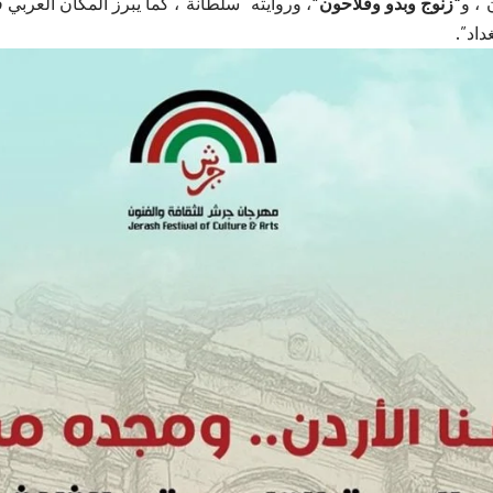
”، و
“زنوج وبدو وفلاحون”
، وروايته “سلطانة”، كما يبرز المكان العربي ف
داد”.