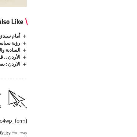
lso Like
أمام سيدي 
رؤية سياسي
السادية وا
الأردن .. قرض مال
الاردن : بعد تطابق الـDNA.. تثبيت حكم با
r
.
[mc4wp_form]
 Policy
. You may