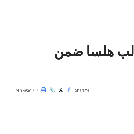
الب هلسا ضمن
2 Min Read
Share