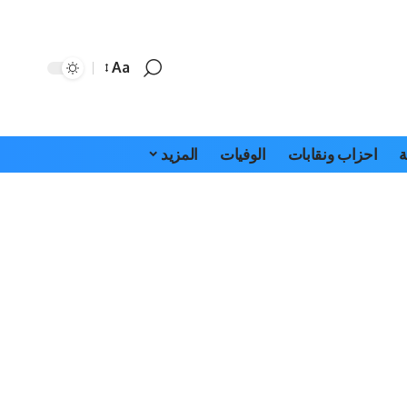
Aa
Font
Resizer
ة
احزاب ونقابات
الوفيات
المزيد