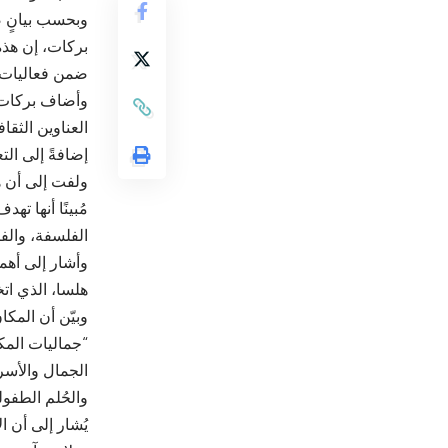
وبحسب بيانٍ ص
بركات، إن هذه
ضمن فعاليات م
وأضاف بركات أ
العناوين الثق
إضافةً إلى ال
ولفت إلى أن هذ
مُبينًا أنها ت
الفلسفة، والف
وأشار إلى أهم
هلسا، الذي ات
وبيّن أن المك
“جماليات المك
الجمال والأسرا
والحُلم الطفو
يُشار إلى أن 