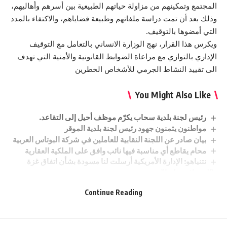
المجتمع وتمكينهم من مزاولة حياتهم الطبيعية بين أسرهم وأهاليهم،
وذلك بعد أن تمت دراسة ملفاتهم وطبيعة قضاياهم، والاكتفاء بالمدد
التي أمضوها بالتوقيف.
ويكرس هذا القرار، نهج الوزارة الانساني بالتعامل مع التوقيف
الإداري بالتوازي مع مراعاة الضوابط القانونية والأمنية التي تهدف
الى تقييد النشاط الجرمي للأشخاص الخطرين
You Might Also Like
رئيس لجنة بلدية سحاب يكرّم موظف أحيل إلى التقاعد.
مواطنون يثمنون جهود رئيس لجنة بلدية الموقر
بيان صادر عن اللجنة النقابية للعاملين في شركة البوتاس العربية
محام يقاطع أي مناسبة فيها نائب وافق على الملكية العقارية
نتنياهو: الإدارة الأمريكية أرسلت لنا مسودة بشأن اتفاق غزة
و”لم نوافق عليها”
Continue Reading
Sign Up For Daily Newsletter