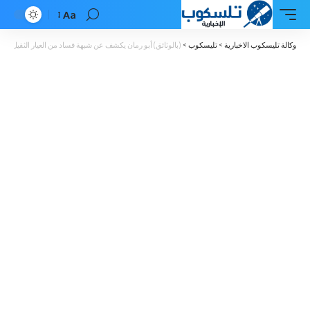
Aa
Font
Resizer
وكالة تليسكوب الاخبارية
>
تليسكوب
>
(بالوثائق) أبو رمان يكشف عن شبهة فساد من العيار الثقيل في ع