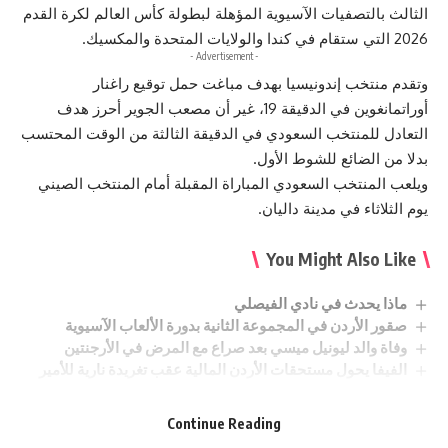
الثالث بالتصفيات الآسيوية المؤهلة لبطولة كأس العالم لكرة القدم
2026 التي ستقام في كندا والولايات المتحدة والمكسيك.
- Advertisement -
وتقدم منتخب إندونيسيا بهدف مباغت حمل توقيع راغنار
أوراتمانغوين في الدقيقة 19، غير أن مصعب الجوير أحرز هدف
التعادل للمنتخب السعودي في الدقيقة الثالثة من الوقت المحتسب
بدلا من الضائع للشوط الأول.
ويلعب المنتخب السعودي المباراة المقبلة أمام المنتخب الصيني
يوم الثلاثاء في مدينة داليان.
You Might Also Like
ماذا يحدث في نادي الفيصلي
صقور الأردن في المجموعة الثانية بدورة الألعاب الآسيوية
وفاة والد ليونيل ميسي بعد صراع مع المرض في الأرجنتين
الفيفا يحول مستحقات الأردن المالية عقب تغريدة نارية للأمير
علي بن الحسين
القطب : نتطلع للمحافظة على انجازات الاتحاد بالمحافل
Continue Reading
الدولية”النشامى” يتوج بلقب بطولة الفرق الأردنية للبريدج