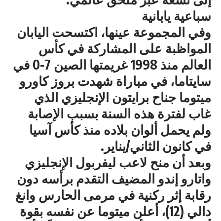
سباعية يابانية
وفي المجموعة عينها، اكتسحت اليابان
المواظبة على المشاركة في كأس
العالم منذ 1998 غريمتها الصين 7-0 في
سايتاما، في مباراة شهدت بروز كاورو
ميتوما جناح برايتون الإنجليزي الذي
غاب لفترة هذه السنة بسبب الإصابة
ولم يحمل ألوان بلاده منذ كأس آسيا
في كانون الثاني/يناير.
وبعد أن منح لاعب ليفربول الإنجليزي
واتارو إندو المضيف التقدم برأسه دون
رقابة إثر ركنية في مرمى الحارس وانغ
دالي (12)، أعلن ميتوما عن نفسه بقوة