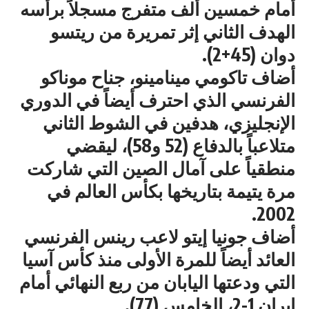
أمام خمسين ألف متفرج مسجلاً برأسه
الهدف الثاني إثر تمريرة من ريتسو
دوان (45+2).
أضاف تاكومي مينامينو، جناح موناكو
الفرنسي الذي احترف أيضاً في الدوري
الإنجليزي، هدفين في الشوط الثاني
متلاعباً بالدفاع (52 و58)، ليقضي
منطقياً على آمال الصين التي شاركت
مرة يتيمة بتاريخها بكأس العالم في
2002.
أضاف جونيا إيتو لاعب رينس الفرنسي
العائد أيضاً للمرة الأولى منذ كأس آسيا
التي ودعتها اليابان من ربع النهائي أمام
إيران 1-2، الخامس (77).