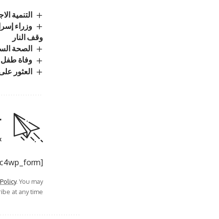
التنمية الاجتماعية : تسجيل 
وزراء إسرا
وقف النار
الصحة السوري
وفاة طفل 
العثور على
r
.
[mc4wp_form]
 Policy
. You may
be at any time.