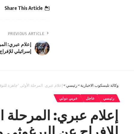
Share This Article
PREVIOUS ARTICLE
إعلام عبري: المر
إسرائيلي للإفرا
وكالة تليسكوب الاخبارية
>
رئيسي
>
إعلام عبري: المرحلة الأولى “جاهزة للتو
رئيسي
عاجل
عربي دولي
إعلام عبري: المرحلة ا
للإفراج عن البرغوثي