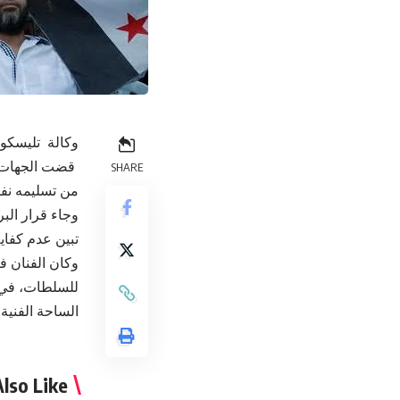
وكالة تليسكوب
قضت الجهات ال
SHARE
من تسليمه نفس
وجاء قرار الب
تبين عدم كفاية
وكان الفنان ف
للسلطات، في خ
الساحة الفنية.
lso Like