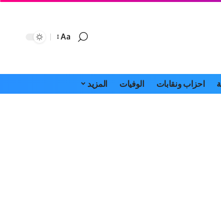
Aa
Font
Resizer
ة
احزاب ونقابات
الوفيات
المزيد