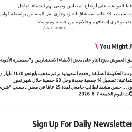
ظ العوايشة على أوضاع المصابين وتمنى لهم الشفاء العاجل.
يذكر أن الحادث تسبب بـ 33 حالة استنشاق للغاز، وجرى نقل المصابين بواسطة 
قبة وجرى إسعافهم وحالاتهم بين حسنة ومتوسطة.
- Advertisement -
You Might A
سبق العموش يفتح النار على بعض الأطباء الاستشاريين و”سمسرة الأدو
لحكومة السابقة رفعت المديونية برقم مذهب بلغ نحو 11.30 مليار دينار خلال فترة ولايتها
14 جمعية جديدة وحل 69 جمعية خلال شهر تموز
 مشدد لطالب جامعي لمدة 25 عامًا في مصر .. بسبب “شريحة هاتف”
ت اليوم الجمعة 7-8-2026
Sign Up For Daily Newslette