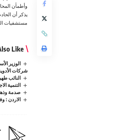
وأطمأن المحاف
مستشفيات الع
lso Like
الوزير الأ
شركات الأدوية
النائب طهبوب: ا
التنمية الاجتماعية : تسجيل 
صدمة وذهول .. حبس
الاردن : وفيَّا
r