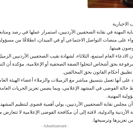
 الاخبارية
ية المهنة في نقابة
الصحفيين
الأردنيين، استمرار عملها في رصد ومتاب
واء على منصات التواصل الاجتماعي أو في الميدان، انطلاقًا من مسؤول
صون هيبتها.
أن
الادعاء
العام
استمع، الثلاثاء، لشهادة
نقيب
الصحفيين
الأردنيين الزمي
رفوعة بحق أشخاص انتحلوا الصفة الصحفية أو الإعلامية، مؤكدة أن النقا
تطبيق أحكام القانون بحق المخالفين.
على أنها تعمل بتنسيق مباشر مع الزميلات والزملاء أعضاء الهيئة الع
حالة الفوضى في المشهد الإعلامي، وبما يضمن تعزيز الحريات العامة 
ولية المهنية.
 أن مجلس نقابة
الصحفيين
الأردنيين، يولي أهمية قصوى لتنظيم المشهد ا
ية الأردنية والدولية، لافتة إلى أن مكافحة الفوضى الإعلامية لا تتعارض م
من تعزيزها وترسيخها.
- Advertisement -