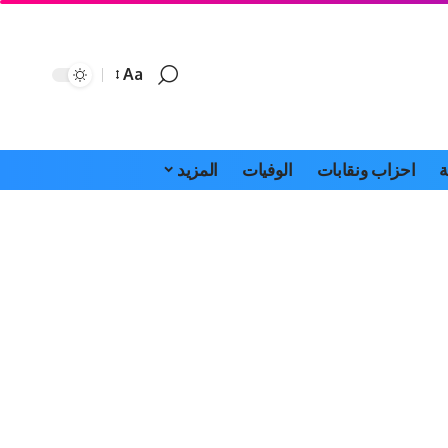
Aa
Font
Resizer
ة
احزاب ونقابات
الوفيات
المزيد