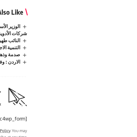
lso Like
الوزير الأ
شركات الأدوية
النائب طهبوب: ا
التنمية الاجتماعية : تسجيل 
صدمة وذهول .. حبس
الاردن : وفيَّا
r
.
[mc4wp_form]
 Policy
. You may
be at any time.