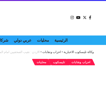
الرئيسية
محليات
عربي دولي
شركات
وكالة تليسكوب الاخبارية
>
احزاب ونقابات
>
الاردن : نقيب الصحفيين امام ال
احزاب ونقابات
تليسكوب
محليات