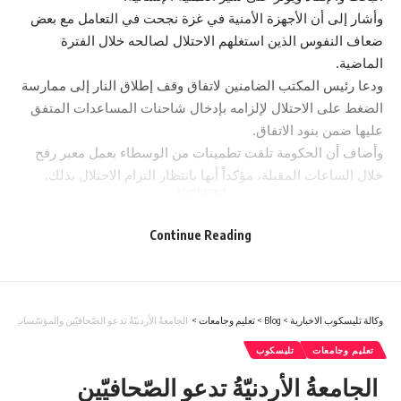
وأشار إلى أن الأجهزة الأمنية في غزة نجحت في التعامل مع بعض
ضعاف النفوس الذين استغلهم الاحتلال لصالحه خلال الفترة
الماضية.
ودعا رئيس المكتب الضامنين لاتفاق وقف إطلاق النار إلى ممارسة
الضغط على الاحتلال لإلزامه بإدخال شاحنات المساعدات المتفق
عليها ضمن بنود الاتفاق.
وأضاف أن الحكومة تلقت تطمينات من الوسطاء بعمل معبر رفح
خلال الساعات المقبلة، مؤكداً أنها بانتظار التزام الاحتلال بذلك.
- Advertisement -
Continue Reading
You Might Also Like
سورية تنتج 2.7 مليون طن من القمح وتحقق الاكتفاء الذاتي
بدعم شركة مناجم الفوسفات.. وحدة الكشف المبكر المتنقلة
تصل الى نساء الجنوب – فيديو
وكالة تليسكوب الاخبارية
>
Blog
>
تعليم وجامعات
>
الجامعةُ الأردنيّةُ تدعو الصّحافيّين والمؤسّساتِ ال
القطب : نتطلع للمحافظة على انجازات الاتحاد بالمحافل
تعليم وجامعات
تليسكوب
الدولية”النشامى” يتوج بلقب بطولة الفرق الأردنية للبريدج
في خطوة مفاجئة..وزارة الخزانة الأمريكية تعلن إلغاء عقوبات
الجامعةُ الأردنيّةُ تدعو الصّحافيّين
مرتبطة بإيران