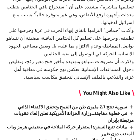
تسليمها مباشرة”، مشددة على أن “استخراج باقي الجثامين يتطلب
معدات وأجهزة لرفع الأنقاض، وهي غير متوفرة حالياً” بسبب منع
إسرائيل لدخولها.
وأكدت “حماس” التزامها باتفاق إنهاء الحرب في غزة وحرصها على
تطبيقه، وحرصها على تسليم كل الجثامين الباقية، مضيفة أن نتنياهو
يواصل المماطلة وعدم الالتزام بما عليه، بل ويعيق مساعي الجهود
الإنسانية للحركة في الوصول إلى بقية الجثامين.
وذكرت أن تصريحات نتنياهو وتهديده بتأخير فتح معبر رفح، وتقليص
دخول المساعدات الإنسانية، تعكس نهج حكومته في معاقبة أهل
غزة، والتلاعب بالملف الإنساني لتحقيق مكاسب سياسية.
You Might Also Like
سورية تنتج 2.7 مليون طن من القمح وتحقق الاكتفاء الذاتي
في خطوة مفاجئة..وزارة الخزانة الأمريكية تعلن إلغاء عقوبات
مرتبطة بإيران
بيانات تتبع السفن: استقرار حركة الملاحة في مضيقي هرمز وباب
المندب دون تغيير