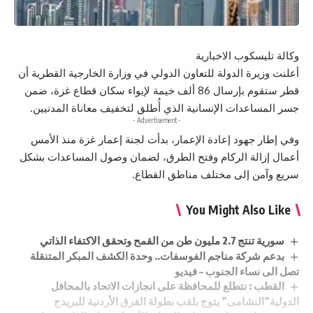
وكالة تليسكوب الاخبارية
أعلنت وزيرة الدولة للتعاون الدولي في وزارة الخارجية القطرية أن
قطر ستقوم بإرسال 86 ألف خيمة لإيواء سكان قطاع غزة، ضمن
جسر المساعدات الإنسانية الذي أُطلق لتخفيف معاناة المدنيين.
- Advertisement -
وفي إطار جهود إعادة الإعمار، بدأت لجنة إعمار غزة منذ الأمس
أعمال إزالة الركام وفتح الطرق، لضمان وصول المساعدات بشكل
سريع وآمن إلى مختلف مناطق القطاع.
You Might Also Like
سورية تنتج 2.7 مليون طن من القمح وتحقق الاكتفاء الذاتي
بدعم شركة مناجم الفوسفات.. وحدة الكشف المبكر المتنقلة
تصل الى نساء الجنوب – فيديو
القطب : نتطلع للمحافظة على انجازات الاتحاد بالمحافل
الدولية”النشامى” يتوج بلقب بطولة الفرق الأردنية للبريدج