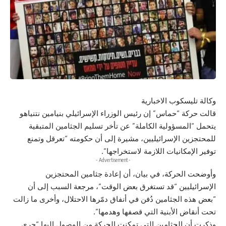
وكالة تليسكوب الاخبارية
قالت حركة “حماس” إن رئيس الوزراء الإسرائيلي بنيامين نتنياهو
يتحمل “المسؤولية الكاملة” عن تأخر تسليم الجثامين المتبقية
للمحتجزين الإسرائيليين، مشيرة إلى أن حكومته “تعرقل وتمنع
توفير الإمكانيات اللازمة لاستخراجها”.
- Advertisement -
وأوضحت الحركة، في بيان، أن إعادة جثامين المحتجزين
الإسرائيليين “قد تستغرق بعض الوقت”، مرجعة السبب إلى أن
“بعض هذه الجثامين دُفن في أنفاق دمّرها الاحتلال، وأخرى ما زالت
تحت أنقاض الأبنية التي قصفها وهدمها”.
وذكرت أن الجثامين التي تمكنت الحركة من الوصول إليها “جرى