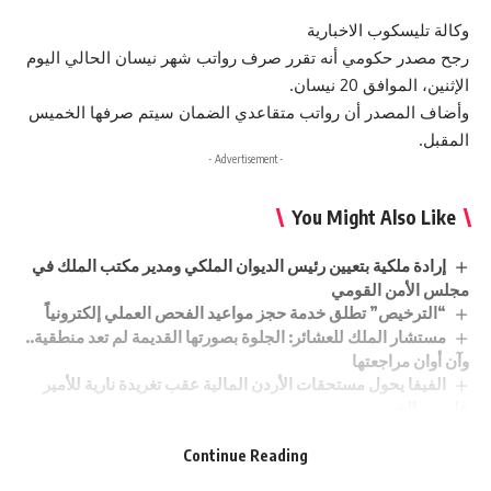
وكالة تليسكوب الاخبارية
رجح مصدر حكومي أنه تقرر صرف رواتب شهر نيسان الحالي اليوم
الإثنين، الموافق 20 نيسان.
وأضاف المصدر أن رواتب متقاعدي الضمان سيتم صرفها الخميس
المقبل.
- Advertisement -
You Might Also Like
إرادة ملكية بتعيين رئيس الديوان الملكي ومدير مكتب الملك في
مجلس الأمن القومي
“الترخيص” تطلق خدمة حجز مواعيد الفحص العملي إلكترونياً
مستشار الملك للعشائر: الجلوة بصورتها القديمة لم تعد منطقية..
وآن أوان مراجعتها
الفيفا يحول مستحقات الأردن المالية عقب تغريدة نارية للأمير
علي بن الحسين
تجار رغدان يناشدون رئيس الوزراء لوقف مخططات تهدد رزق 3
آلاف أسرة
Continue Reading