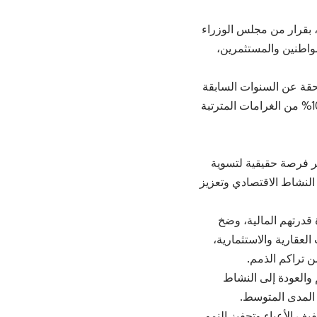
 بقرار من مجلس الوزراء
واطنين والمستثمرين،
ة والأراضي المستحقة عن السنوات السابقة
للعام 2026، شريطة تسديد كامل الذمم قبل 31 /7/ 2026، إلى جانب إعفاء بنسبة 100% من الغرامات المترتبة
فر فرصة حقيقية لتسوية
النشاط الاقتصادي وتعزيز
قدرتهم المالية، وضخ
لعقارية والاستثمارية،
ن تراكم الذمم.
والعودة إلى النشاط
 المدى المتوسط.
يف الأعباء وتحفيز النمو