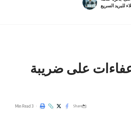
اء للبريد السريع
لإعفاءات على ضريبة
3 Min Read
Share