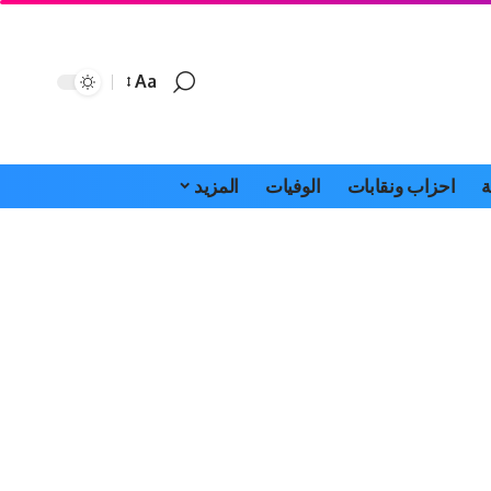
Aa
Font
Resizer
ة
احزاب ونقابات
الوفيات
المزيد