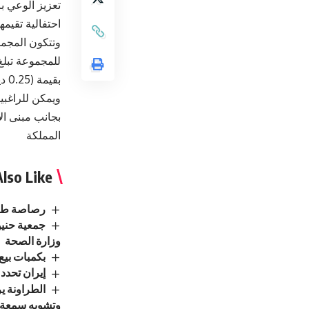
تعزيز الوعي بأ
احتفالية تقيمه
بقيمة (0.25 دينار).
ويمكن للراغبي
بجانب مبنى الإذاعة
المملكة
lso Like
رصاصة طائش
جمعية حنين
وزارة الصحة
بكمبات بيع
إيران تحد
الطراونة ير
وتشويه سمعة 