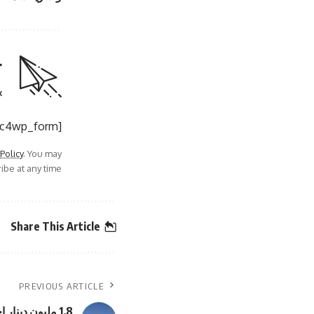
r
.
[mc4wp_form]
 Policy
. You may
be at any time.
Share This Article
PREVIOUS ARTICLE
1.8 مليون دينا