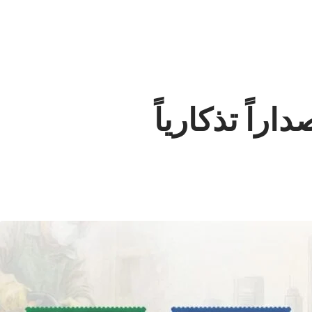
اراً تذكارياً