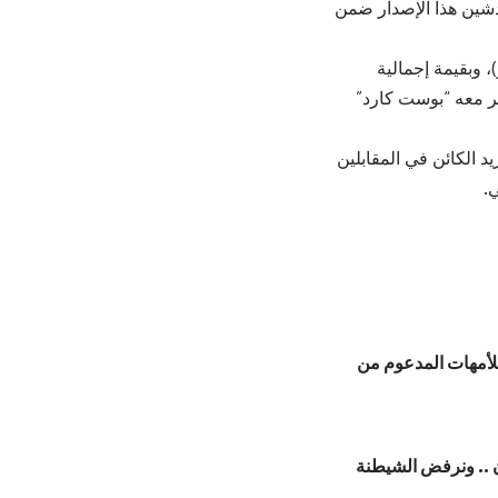
 تدشين هذا الإصدار ضمن
ة طوابع تذكارية مميزة، تبلغ قيمة كل طابع منها (0.70 دينار)، وبقيمة إجمالية
مغلف اليوم الأول للإصدار (2.6 دينار)، ويتوافر معه “بوست كارد”
 الكائن في المقابلين
 للأمهات المدعوم من
ان .. ونرفض الشيطنة