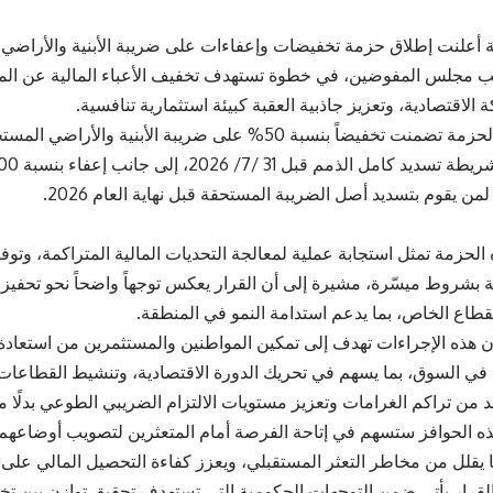
 أعلنت إطلاق
حزمة تخفيضات وإعفاءات على ضريبة الأبنية والأراضي،
يب مجلس المفوضين، في خطوة تستهدف تخفيف الأعباء المالية عن الم
الاقتصادية، وتعزيز جاذبية العقبة كبيئة استثمارية تنافسية.
وأوضحت أنّ الحزمة تضمنت تخفيضاً بنسبة 50% على ضريبة الأبني
من يقوم بتسديد أصل الضريبة المستحقة قبل نهاية العام 2026.
 الحزمة تمثل استجابة عملية لمعالجة التحديات المالية المتراكمة، وتو
ة بشروط ميسّرة، مشيرة إلى أن القرار يعكس توجهاً واضحاً نحو تحفيز 
قطاع الخاص، بما يدعم استدامة النمو في المنطقة.
 هذه الإجراءات تهدف إلى تمكين المواطنين والمستثمرين من استعادة 
في السوق، بما يسهم في تحريك الدورة الاقتصادية، وتنشيط القطاعات ا
د من تراكم الغرامات وتعزيز مستويات الالتزام الضريبي الطوعي بدلًا م
ه الحوافز ستسهم في إتاحة الفرصة أمام المتعثرين لتصويب أوضاعهم 
ا يقلل من مخاطر التعثر المستقبلي، ويعزز كفاءة التحصيل المالي على
 القرار يأتي ضمن التوجهات الحكومية التي تستهدف تحقيق توازن بين تخف