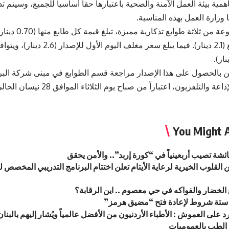
همية بيئة العمل الآمنة والصحية باعتبارها حقاً أساسياً للجميع، وسيتم
ا وزارة العمل بهذه المناسبة.
وتتكون المجموعة من ثلاث
للمجموعة تبلغ (2.1 دينار). فيما يبلغ سعر 
ن بالحصول على هذا الإصدار مراجعة قسم الطوابع في مبنى شركة البريد
 والتلفزيون، اعتباراً من صباح يوم الثلاثاء الموافق 28 نيسان الحالي.
You Might A
ة تصيب أربعينياً في “كورة إربد”.. والأمن يحقق
 القلوب الخيرية لرعاية الأيتام تعلن اختتام البرنامج التدريبي المخصص
 الخضار والفواكه في حي معصوم .. اين الرقابة؟
د ستة شروط لإعادة فتح “مضيق هرمز”
د على العموش : الأطباء الأردنيون من الأفضل عالمياً ويُشار إليهم بالبن
الطب بالعموميات