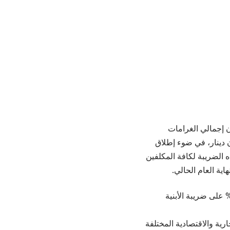
ن إجمالي الغرامات
ريبة الأبنية والأراضي والمشمولة بقرار الإعفاء تقدّر بـ1.8 مليون دينار، في ضوء إطلاق
ات المترتبة على هذه الضريبة لكافة المكلفين
أنّ حجم الاستفادة من التخفيض بنسبة 50% على ضريبة الأبنية
ية والاقتصادية المختلفة