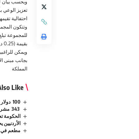
وبحسب بيان للش
تعزيز الوعي بأ
احتفالية تقيمه
بقيمة (0.25 دينار).
ويمكن للراغبي
بجانب مبنى الإذاعة
المملكة
lso Like
100 دولار لكل عائد.. الأمم المتحدة تشجع السوريين على العودة من لبنان
343 مشروعًا تتحرك.. الحكومة الاردنية تكشف حصاد 6 أشهر من التحديث الاقتصادي
الحكومة تع
الأردنيين يحصلون على
مطعم في عم