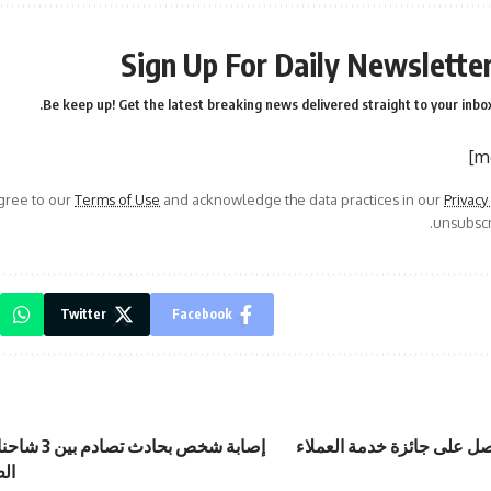
Sign Up For Daily Newslette
Be keep up! Get the latest breaking news delivered straight to your inbox
agree to our
Terms of Use
and acknowledge the data practices in our
Privacy
unsubscri
Twitter
Facebook
حصل على جائزة خدمة العملاء
إصابة شخص بحا
ال