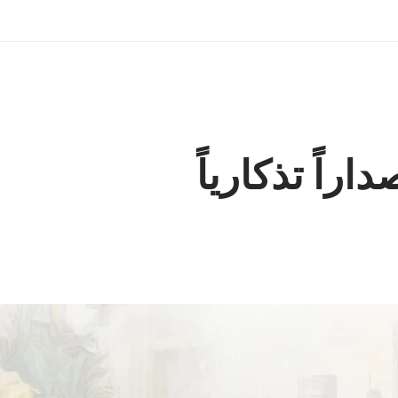
اراً تذكارياً