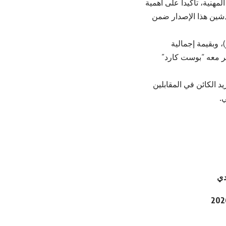
مهنية، تأكيداً على أهمية
 تدشين هذا الإصدار ضمن
ة طوابع تذكارية مميزة، تبلغ قيمة كل طابع منها (0.70 دينار)، وبقيمة إجمالية
مغلف اليوم الأول للإصدار (2.6 دينار)، ويتوافر معه “بوست كارد”
 الكائن في المقابلين