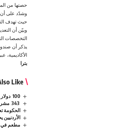
حصتها من المنح 
وشدّد على أن ا
حيث تهدف التع
وبيّن أن التعد
التخصصات التق
يذكر أن صندوق
الأكاديمية، ع
بترا
lso Like
100 دولار لكل عائد.. الأمم المتحدة تشجع السوريين على العودة من لبنان
343 مشروعًا تتحرك.. الحكومة الاردنية تكشف حصاد 6 أشهر من التحديث الاقتصادي
الحكومة تع
الأردنيين يحصلون على
مطعم في عم