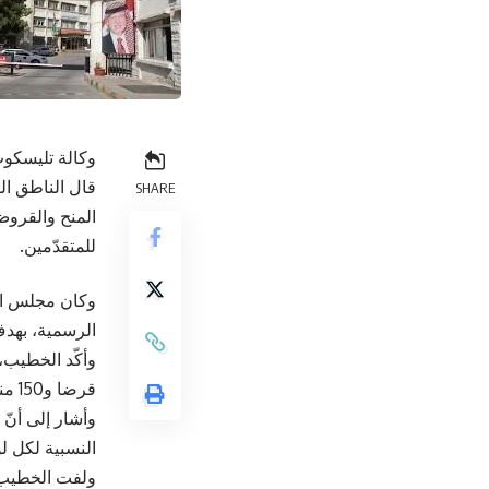
وكالة تليسكوب
قال الناطق الر
SHARE
المنح والقروض
للمتقدّمين.
وكان مجلس ال
الرسمية، بهدف
قرضا و150 منحة لطلبة البكالوريوس، و150 منحة لطلبة الدبلوم المتوسط في التخصصات المهنية والتطبيقية.
النسبية لكل ل
ولفت الخطيب إل