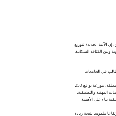
إن الآلية الجديدة لتوزيع
 وبين الكثافة السكانية
طالب في الجامعات
وأكّد الخطيب، أنه تقرّر تخصيص 550 منحة جزئية وقرضا كحصة ثابتة لكل لواء في المملكة، موزعة بواقع 250
الثابتة تمثل 50% من إجمالي الدعم، فيما توزع الـ50% المتبقية بناء على الأهمية
فاعا ملموسا نتيجة زيادة