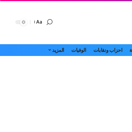
Aa
Font
Resizer
ة
احزاب ونقابات
الوفيات
المزيد