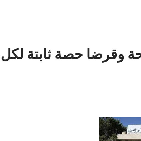
يم العالي: 550 منحة وقرضا حصة ثابت