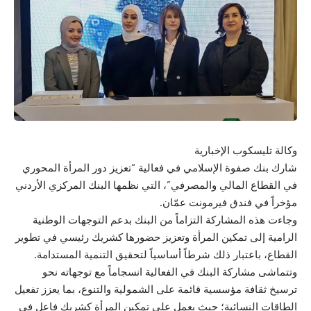
وكالة تليسكوب الإخبارية
شارك بنك صفوة الإسلامي في فعالية “تعزيز دور المرأة المحوري
في القطاع المالي والمصرفي”، التي نظمها البنك المركزي الأردني
مؤخراً في فندق فيرمونت عمّان.
وجاءت هذه المشاركة التزاماً من البنك بدعم التوجهات الوطنية
الرامية إلى تمكين المرأة وتعزيز حضورها كشريك رئيسي في تطوير
القطاع، باعتبار ذلك شرطاً أساسياً لتحقيق التنمية المستدامة.
وتتماشى مشاركة البنك في الفعالية انسجاماً مع توجهاته نحو
ترسيخ ثقافة مؤسسية قائمة على الشمولية والتنوع، بما يعزز تفعيل
الطاقات النسائية؛ حيث يعمل على تمكين المرأة كشريك فاعل في