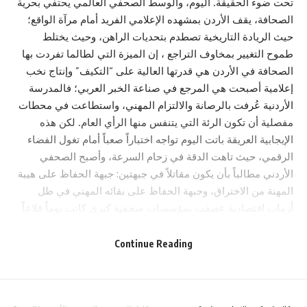
تحت ضوء الحقيقة. اليوم، والوسط الصحفي العالمي يحتفي بحرية
الصحافة، يقف الأردن بمشهده الإعلامي الفريد أمام مرآة الواقع؛
حيث الريادة التاريخية تصطدم بتحديات الراهن، وحيث يختلط
طموح التغيير بمخاوف التراجع ، ​إن الميزة التي لطالما تفردت بها
الصحافة في الأردن هي قدرتها العالية على “التكيف” وإنتاج نخب
إعلامية أصبحت هي المرجع في صناعة الخبر العربي؛ فالمدرسة
الأردنية عُرفت بالرصانة والالتزام المهني، واستطاعت في محطات
مفصلية أن تكون الرئة التي يتنفس منها الرأي العام. لكن هذه
الإيجابية العريقة باتت اليوم تواجه اختباراً صعباً أمام تغول الفضاء
الرقمي، حيث تاهت الدقة في زحام السرعة، وأصبح الصحفي
الأردني مطالباً بأن يكون مقاتلاً في جبهتين: جبهة الحفاظ على هيبة
المهنة من الاختراق، وجبهة الحفاظ على بقائه المهني في ظل
أزمات اقتصادية عصفت بمؤسسات صحفية كبرى كانت يوماً قلاعاً
لا تُهدم ، وفي سياق الحريات، يبرز التحدي الأكبر في تلك الشعرة
الفاصلة بين التنظيم والتقييد. فبينما يخطو الأردن نحو التحديث
Continue Reading
السياسي، لا تزال القوانين الناظمة للعمل الصحفي، وعلى رأسها
قانون الجرائم الإلكترونية، تثير جدلاً واسعاً حول سقف التعبير. إن
التحدي هنا لا يكمن فقط في النصوص التشريعية، بل في “الرقابة