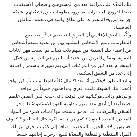
تلك المدّة على مراقبة عدد من المشبوهين وأصحاب الأسبقيات
بقضايا ترويج المخدرات بعد ورود معلومات حول تشكيلهم لشبكة
جرمية لترويج المخدرات على نطاق واسع في مختلف مناطق
العاصمة.
وأكّد الناطق الإعلامي أنّ الفريق التحقيقي تمكّن بعد جمع
المعلومات وتتبع الأشخاص المشتبه بهم من تحديد تسعة أشخاص
من أعضاء تلك الشبكة من بينهم ثلاث فتيات تم استخدامهن لغايات
التمويه، وتمكن الفريق من تحديد أساليبهم في التمويه من خلال
استخدام عدد كبير من المركبات التي يتم تمييزها باستمرار إضافة
إلى عدد من الشقق السكنية.
وتابع الناطق الإعلامي أنّه بعد اكتمال كافّة المعلومات وأماكن تواجد
أعضاء تلك الشبكة قامت الفرق بمداهمتهم جميعاً في مواقع
وجودهم وداخل مركباتهم في الوقت ذاته، حيث أُلقي القبض عليهم
جميعاً بعد أنْ أبدى عدد منهم مقاومة للقوة الأمنيّة وضُبط داخل
الشقق والمركبات التي قاموا باستخدامها كميات كبيرة من المواد
المخدرة المعدة للبيع ( ١ كغم من مادة الكريستال القاتلة و ٣ كفوف
حشيش وآلاف الحبوب المخدرة، إضافة إلى كمّيات أخرى من تلك
المواد المقطّعة والمغلّفة والمعدّة للبيع ) وجرت إحالتهم جميعاً