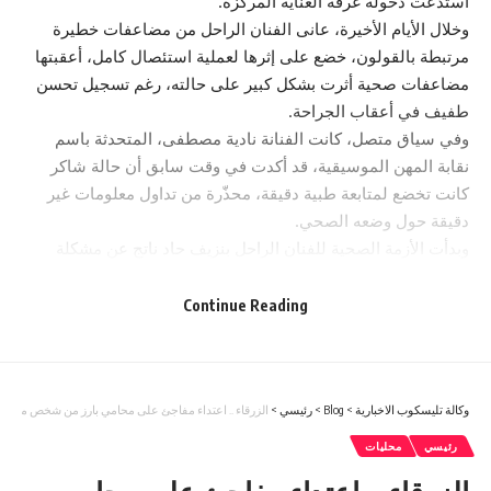
استدعت دخوله غرفة العناية المركزة.
وخلال الأيام الأخيرة، عانى الفنان الراحل من مضاعفات خطيرة
مرتبطة بالقولون، خضع على إثرها لعملية استئصال كامل، أعقبتها
مضاعفات صحية أثرت بشكل كبير على حالته، رغم تسجيل تحسن
طفيف في أعقاب الجراحة.
وفي سياق متصل، كانت الفنانة نادية مصطفى، المتحدثة باسم
نقابة المهن الموسيقية، قد أكدت في وقت سابق أن حالة شاكر
كانت تخضع لمتابعة طبية دقيقة، محذّرة من تداول معلومات غير
دقيقة حول وضعه الصحي.
وبدأت الأزمة الصحية للفنان الراحل بنزيف حاد ناتج عن مشكلة
مزمنة في القولون، استدعى نقله إلى المستشفى في مصر، حيث
خضع لنقل كميات كبيرة من الدم، قبل السيطرة على النزيف عبر
Continue Reading
تدخل بالأشعة التداخلية.
وشهدت حالته لاحقا تدهورا مفاجئا، تضمن توقف عضلة القلب لعدة
دقائق، استدعت إنعاشه بشكل عاجل، قبل أن يخضع لعملية جراحية
وكالة تليسكوب الاخبارية
>
Blog
>
رئيسي
>
دقيقة ويمكث نحو 20 يوما في العناية المركزة، وسط معاناة من
الزرقاء .. اعتداء مفاجئ على محامي بارز من شخص من ذوي
ضعف عام، ما دفع أسرته إلى نقله للخارج لاستكمال العلاج.
رئيسي
محليات
ويُعد هاني شاكر، الملقب بـ”أمير الغناء العربي”، أحد أبرز نجوم