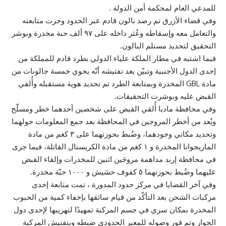
للمدعي العام لمحكمة أمن الدولة .
وفي قضاء الأزرق تم رصد بالون قادم عبر الحدود وجرت متابعته
والتعامل معه وإسقاطه وعُثر داخله على ٩٧ ألف حبة مخدرة وبوشر
التحقيق لتحديد مستلم البالون.
فيما اشتبه في مطار الملكة علياء الدولي بطرد قادم للمملكة من
إحدى الدول الأجنبية وتبيّن بعد تفتيشه أنّه يحوي خمسة جالونات من
مادة GBL المخدرة وبمتابعة الطرد تم تحديد هوية مستقبله وأُلقي
القبض عليه وبوشرت التحقيقات.
وفي محافظة مادبا أُلقي القبض على شخصين أحدهما خطر ومسلّح
ويُعد من أخطر المروجين في المحافظة بعد جمع المعلومات حولهما
وتحديد مكاني وجودهما، وضُبط بحوزتهما على ٣ كغم من مادة
الماريجوانا المخدرة و ١ كغم من مادة الكريستال القاتلة، فيما جرى
في محافظة إربد مداهمة مروجَين اثنين للمخدرات وإلقاء القبض
عليهما وضُبط بحوزتهما ٥ كفوف حشيش و ١٠٠٠ حبّة مخدرة.
وفي آخر القضايا في مركز حدود المدورة ، تمت متابعة إحدى
مركبات الشحن بعد التأكّد من قيام سائقها بإخفاء كمية من الحبوب
المخدرة بمكان سري في جسم المركبة تمهيدًا لتهريبها لإحدى دول
الجوار وتم فور وصوله للمعبر الحدودي ضبطه وبتفتيش المركبة